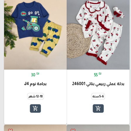
₪
₪
30
55
بدلة عملي ربيعي بناتي 246001
بجامة نوم J4
5-6 سنة
12-18 شهر
add_shopping_cart
add_shopping_cart