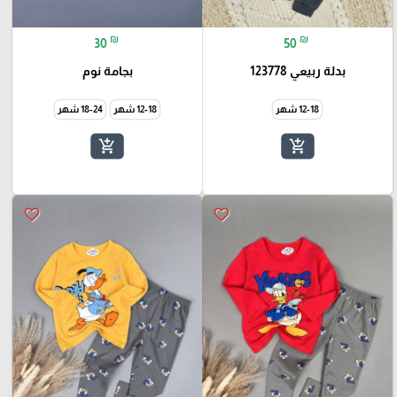
₪
₪
30
50
بدلة ربيعي 123778
بجامة نوم
12-18 شهر
12-18 شهر
18-24 شهر
add_shopping_cart
add_shopping_cart
favorite_border
favorite_border