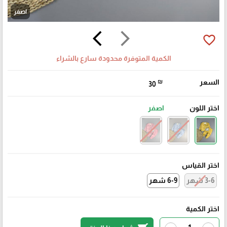
اصفر
arrow_back_ios
arrow_forward_ios
favorite_border
الكمية المتوفرة محدودة سارع بالشراء
السعر
₪
30
اختر اللون
اصفر
اختر القياس
3-6 شهر
6-9 شهر
اختر الكمية