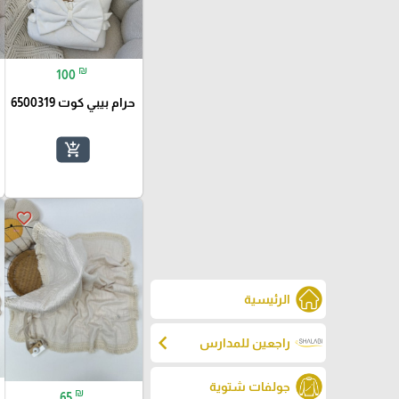
₪
100
حرام بيبي كوت 6500319
add_shopping_cart
favorite_border
الرئيسية
chevron_left
راجعين للمدارس
جولفات شتوية
₪
65