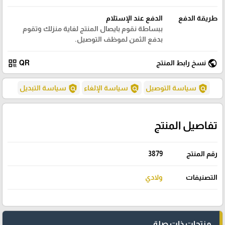
طريقة الدفع
الدفع عند الإستلام
ببساطة نقوم بايصال المنتج لغاية منزلك وتقوم
بدفع الثمن لموظف التوصيل.
qr_code
public
نسخ رابط المنتج
QR
policy
policy
policy
سياسة التوصيل
سياسة الإلغاء
سياسة التبديل
تفاصيل المنتج
رقم المنتج
3879
التصنيفات
ولادي
منتجات ذات صلة