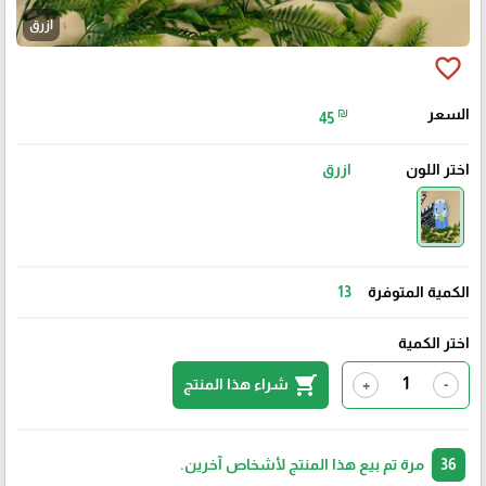
ازرق
favorite_border
السعر
₪
45
اختر اللون
ازرق
الكمية المتوفرة
13
اختر الكمية
shopping_cart
شراء هذا المنتج
+
-
36
مرة تم بيع هذا المنتج لأشخاص آخرين.