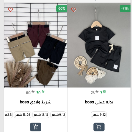
-50%
-71%
favorite_border
favorite_border
₪
₪
₪
₪
60
30
25
7
بدلة عملي boss
شرط ولادي boss
9-12 شهر
9-12 شهر
12-18 شهر
18-24 شهر
2-3 سنة
add_shopping_cart
add_shopping_cart