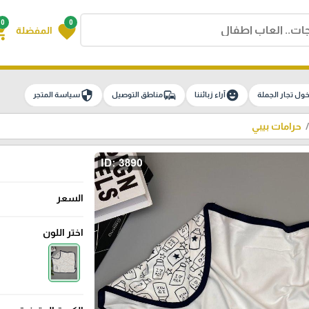
0
0
g_cart
favorite
المفضلة
security
commute
emoji_emotions
ول تجار الجملة
آراء زبائننا
مناطق التوصيل
سياسة المتجر
حرامات بيبي
السعر
اختر اللون