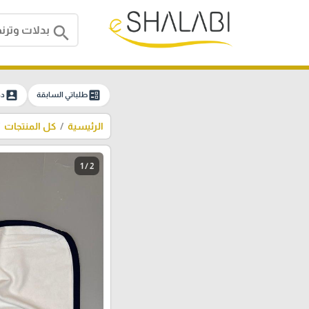
search
account_box
ballot
طلباتي السابقة
دخ
الرئيسية
كل المنتجات
1 / 2