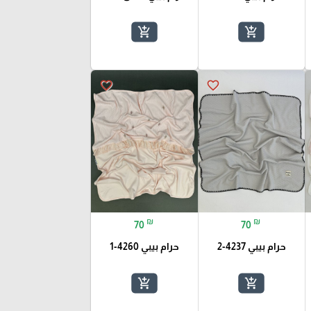
add_shopping_cart
add_shopping_cart
favorite_border
favorite_border
₪
₪
70
70
حرام بيبي 4237-2
حرام بيبي 4260-1
add_shopping_cart
add_shopping_cart