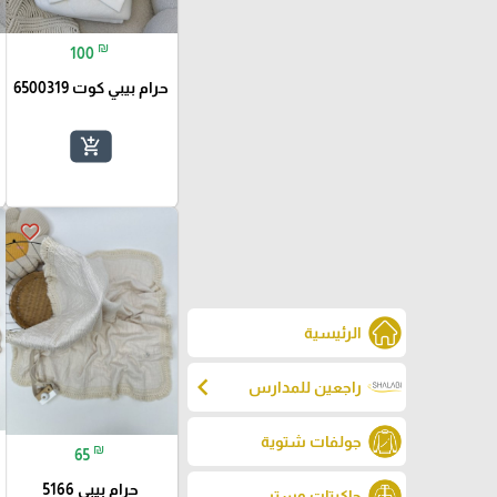
₪
100
حرام بيبي كوت 6500319
add_shopping_cart
favorite_border
الرئيسية
chevron_left
راجعين للمدارس
جولفات شتوية
₪
65
حرام بيبي 5166
جاكيتات وستر