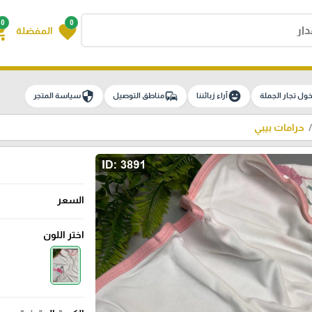
0
0
g_cart
favorite
المفضلة
security
commute
emoji_emotions
ول تجار الجملة
آراء زبائننا
مناطق التوصيل
سياسة المتجر
حرامات بيبي
السعر
اختر اللون