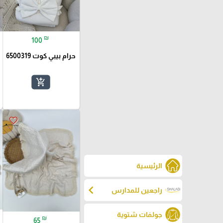
₪
100
حرام بيبي كوت 6500319
add_shopping_cart
favorite_border
الرئيسية
chevron_left
راجعين للمدارس
جولفات شتوية
₪
65