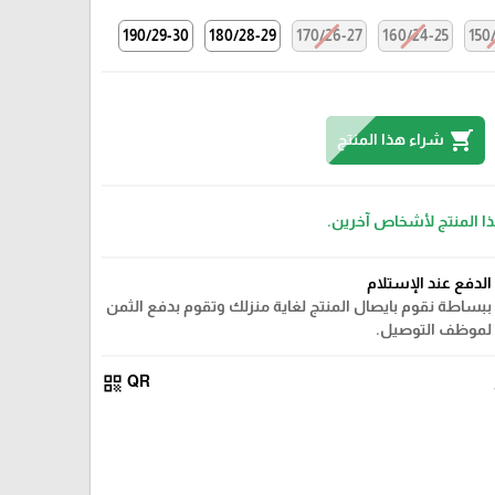
190/29-30
180/28-29
170/26-27
160/24-25
150
shopping_cart
شراء هذا المنتج
ذا المنتج لأشخاص آخرين.
الدفع عند الإستلام
ببساطة نقوم بايصال المنتج لغاية منزلك وتقوم بدفع الثمن
لموظف التوصيل.
qr_code
QR