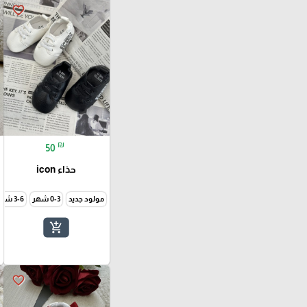
favorite_border
₪
50
حذاء icon
مولود جديد
0-3 شهر
3-6 شهر
add_shopping_cart
favorite_border