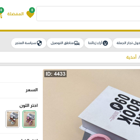
0
0
g_cart
favorite
المفضلة
security
commute
emoji_emotions
ول تجار الجملة
آراء زبائننا
مناطق التوصيل
سياسة المتجر
أحذية
السعر
اختر اللون