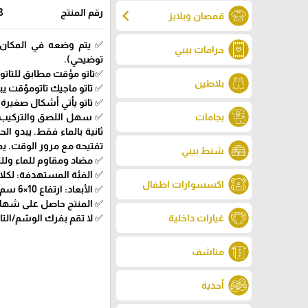
chevron_left
رقم المنتج
8
قمصان وبلايز
✅ يتم وضعه في المكان ا
حرامات بيبي
توضيحي).
✅تاتو مؤقت مطابق للتاتو الحق
بلاطين
✅ تاتو ماجيك تاتومؤقت يبقى لمدة 20 ي
✅ تاتو يأتي أشكال صغيرة 
بجامات
تفتيحه مع مرور الوقت. ي
شنط بيبي
✅ مضاد ومقاوم للماء وللت
✅ الفئة المستهدفة: لكلا
اكسسوارات اطفال
✅ الأبعاد: ارتفاع 10×6 سم.
✅ المنتج حاصل على شهادات 9001/GMPC certification
✅ لا تقم بفرك الوشم/التاتو ح
غيارات داخلية
مناشف
أحذية