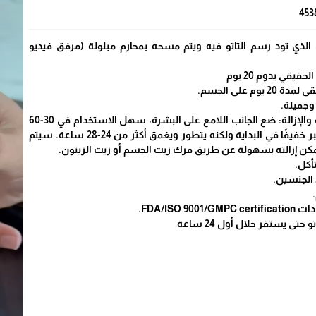
453
لذي تود رسم التاتو فيه ويتم مسحه بمحارم مبلولة (مرفق فيديو
يقي يدوم 20 يوم
وم على الجسم.
وجميلة.
✅ سهل اللصق والتركيب والإزالة: ضع الجانب اللامع على البشرة، سهل الاستخدام في 30-60
ثانية بالماء فقط. يبدو الحبر خفيفًا في البداية ولكنه يتطور ويغمق أكثر من 24-28 ساعة. سيتم
مكن إزالته بسهولة عن طريق فرك زيت الجسم أو زيت الزيتون.
أكل.
 الجنسين.
FDA/ISO .
تى يستقر خلال أول 24 ساعة