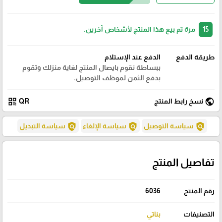
15
مرة تم بيع هذا المنتج لأشخاص آخرين.
طريقة الدفع
الدفع عند الإستلام
ببساطة نقوم بايصال المنتج لغاية منزلك وتقوم
بدفع الثمن لموظف التوصيل.
qr_code
public
نسخ رابط المنتج
QR
policy
policy
policy
سياسة التوصيل
سياسة الإلغاء
سياسة التبديل
تفاصيل المنتج
رقم المنتج
6036
التصنيفات
بناتي