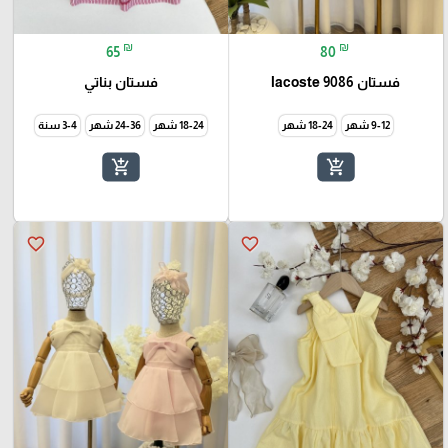
₪
₪
65
80
فستان lacoste 9086
فستان بناتي
9-12 شهر
18-24 شهر
18-24 شهر
24-36 شهر
3-4 سنة
add_shopping_cart
add_shopping_cart
favorite_border
favorite_border