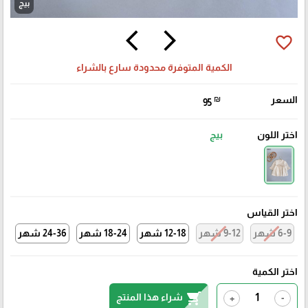
بيج
arrow_back_ios
arrow_forward_ios
favorite_border
الكمية المتوفرة محدودة سارع بالشراء
السعر
₪
95
اختر اللون
بيج
اختر القياس
6-9 شهر
9-12 شهر
12-18 شهر
18-24 شهر
24-36 شهر
اختر الكمية
shopping_cart
شراء هذا المنتج
+
-