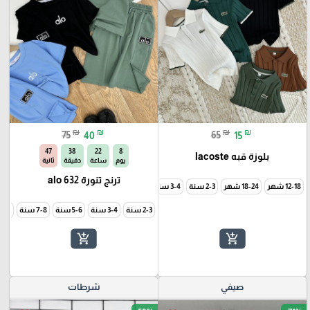
₪
₪
₪
₪
75
40
65
15
44
38
22
8
بلوزة قبه lacoste
يوم
ساعة
دقيقة
ثانية
ترنج تنورة alo 632
12-18 شهر
18-24 شهر
2-3 سنة
3-4 سنة
5-6 سنة
2-3 سنة
3-4 سنة
5-6 سنة
7-8 سنة
9-10 سن
add_shopping_cart
add_shopping_cart
صيفي
شرطات