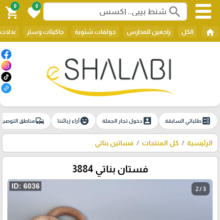
0
0
search
shopping_cart
favorite
home
الكل
راجعين للمدارس
جولفات شتوية
جاكيتات وستر
بدلات 
commute
emoji_emotions
account_box
ballot
طلباتي السابقة
دخول تجار الجملة
آراء زبائننا
مناطق التوصيل
الرئيسية
كل المنتجات
فساتين بناتي
فستان بناتي 3884
2 / 3