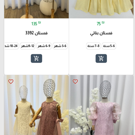
₪
₪
135
75
فستان بناتي
فستان 3392
5-6 سنة
7-8 سنة
3-6 شهر
6-9 شهر
9-12شهر
18-24 شهر
add_shopping_cart
add_shopping_cart
favorite_border
favorite_border