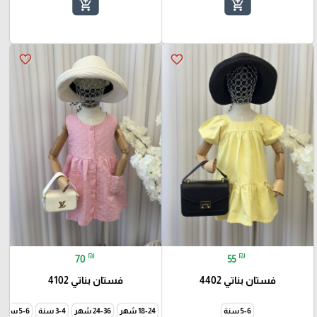
add_shopping_cart
add_shopping_cart
favorite_border
favorite_border
₪
₪
70
55
فستان بناتي 4402
فستان بناتي 4102
5-6 سنة
18-24 شهر
24-36 شهر
3-4 سنة
5-6 سنة