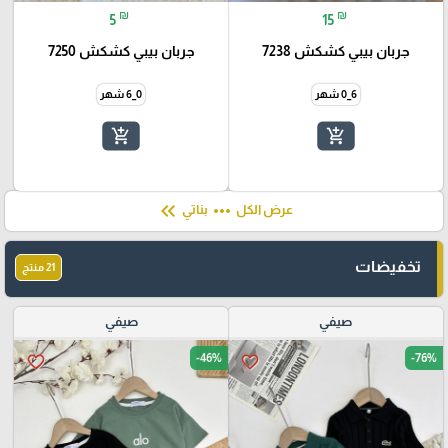
₪
₪
5
15
جربان بيبي كشكش 7238
جربان بيبي كشكش 7250
6_0 شهر
0_6 شهر
add_shopping_cart
add_shopping_cart
keyboard_double_arrow_left
more_horiz
عرض الكل
بناتي
تخفيضات
21 منتج
صيفي
صيفي
-46%
-76%
favorite_border
favorite_border