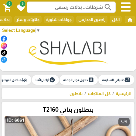
0
0
search
shopping_cart
favorite
home
الكل
راجعين للمدارس
جولفات شتوية
جاكيتات وستر
بدلات 
Select Language
▼
commute
emoji_emotions
account_box
ballot
طلباتي السابقة
دخول تجار الجملة
آراء زبائننا
مناطق التوصيل
الرئيسية
كل المنتجات
بلاطين
بنطلون بناتي T2160
5 / 5