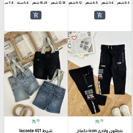
0-3 شهر
3-6 شهر
6-9 شهر
9-12 شهر
12-18 شهر
18-24 شهر
5-6 سنة
7-8 سنة
add_shopping_cart
add_shopping_cart
favorite_border
favorite_border
₪
₪
75
70
بنطلون ولادي icon دكماخ
شرط lacoste 401