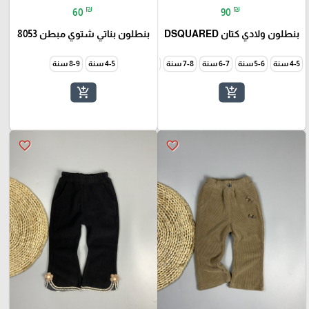
₪
₪
60
90
بنطلون ولادي كتان DSQUARED
بنطلون بناتي شتوي مبطن 8053
4-5 سنة
5-6 سنة
6-7 سنة
7-8 سنة
8-9 سنة
9-10 سنة
4-5 سنة
8-9 سنة
add_shopping_cart
add_shopping_cart
favorite_border
favorite_border