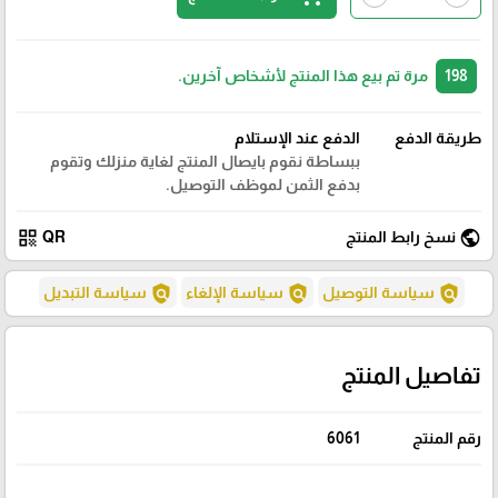
198
مرة تم بيع هذا المنتج لأشخاص آخرين.
طريقة الدفع
الدفع عند الإستلام
ببساطة نقوم بايصال المنتج لغاية منزلك وتقوم
بدفع الثمن لموظف التوصيل.
qr_code
public
نسخ رابط المنتج
QR
policy
policy
policy
سياسة التوصيل
سياسة الإلغاء
سياسة التبديل
تفاصيل المنتج
رقم المنتج
6061