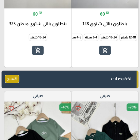
₪
₪
60
60
بنطلون بناتي شتوي 128
بنطلون بناتي شتوي مبطن 323
12-18 شهر
18-24 شهر
3-4 سنة
4-5 سنة
18-24 شهر
add_shopping_cart
add_shopping_cart
تخفيضات
21 منتج
صيفي
صيفي
-46%
-76%
favorite_border
favorite_border