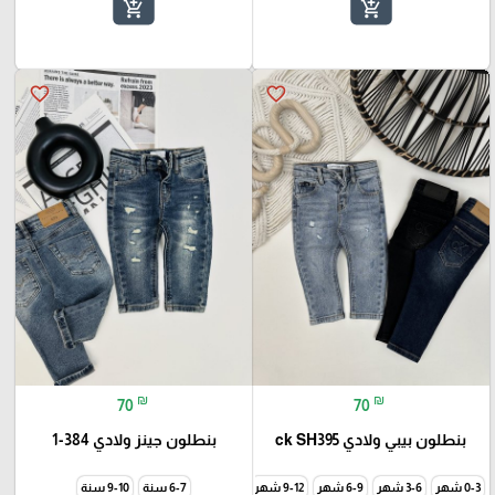
add_shopping_cart
add_shopping_cart
favorite_border
favorite_border
₪
₪
70
70
بنطلون بيبي ولادي ck SH395
بنطلون جينز ولادي 384-1
0-3 شهر
3-6 شهر
6-9 شهر
9-12 شهر
12-18 شهر
6-7 سنة
18-24 شهر
9-10 سنة