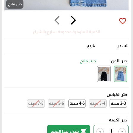
جينز فاتح
arrow_back_ios
arrow_forward_ios
favorite_border
الكمية المتوفرة محدودة سارع بالشراء
السعر
₪
65
اختر اللون
جينز فاتح
اختر القياس
2-3 سنة
3-4 سنة
4-5 سنة
5-6 سنة
7-8 سنة
اختر الكمية
shopping_cart
شراء هذا المنتج
+
-