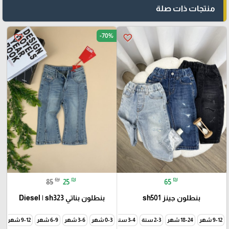
منتجات ذات صلة
-70%
favorite_border
favorite_border
₪
₪
₪
85
25
65
بنطلون جينز sh501
بنطلون بناتي Diesel | sh323
9-12 شهر
18-24 شهر
3-4 سنة
0-3 شهر
3-6 شهر
6-9 شهر
9-12 شهر
18