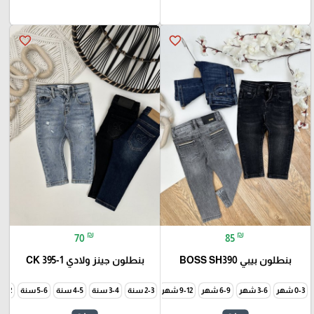
favorite_border
favorite_border
₪
₪
70
85
بنطلون بيبي BOSS SH390
بنطلون جينز ولادي CK 395-1
0-3 شهر
3-6 شهر
6-9 شهر
9-12 شهر
2-3 سنة
12-18 شهر
3-4 سنة
4-5 سنة
5-6 سنة
11-12 سن