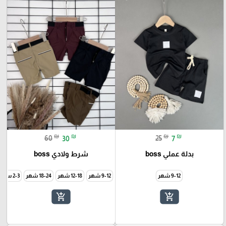
₪
₪
₪
₪
60
30
25
7
بدلة عملي boss
شرط ولادي boss
9-12 شهر
9-12 شهر
12-18 شهر
18-24 شهر
2-3 سنة
add_shopping_cart
add_shopping_cart