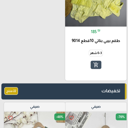
₪
185
طقم بيبي بناتي 10قطع 9014
0-3 شهر
add_shopping_cart
تخفيضات
22 منتج
صيفي
صيفي
-46%
-76%
favorite_border
favorite_border