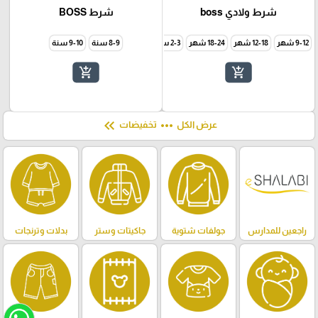
شرط ولادي boss
شرط BOSS
9-12 شهر
12-18 شهر
18-24 شهر
2-3 سنة
3-4 سنة
8-9 سنة
5-6 سنة
9-10 سنة
6-7 سنة
add_shopping_cart
add_shopping_cart
keyboard_double_arrow_left
more_horiz
عرض الكل
تخفيضات
راجعين للمدارس
جولفات شتوية
جاكيتات وستر
بدلات وترنجات