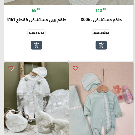
₪
₪
65
140
طقم مستشفى 8006t
طقم بيبي مستشفى 5 قطع 4161
مولود جديد
مولود جديد
add_shopping_cart
add_shopping_cart
favorite_border
favorite_border