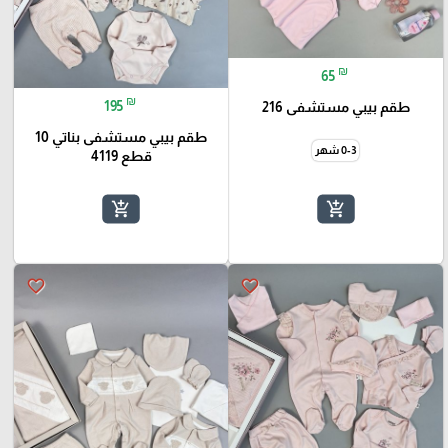
₪
65
₪
195
طقم بيبي مستشفى 216
طقم بيبي مستشفى بناتي 10
0-3 شهر
قطع 4119
add_shopping_cart
add_shopping_cart
favorite_border
favorite_border