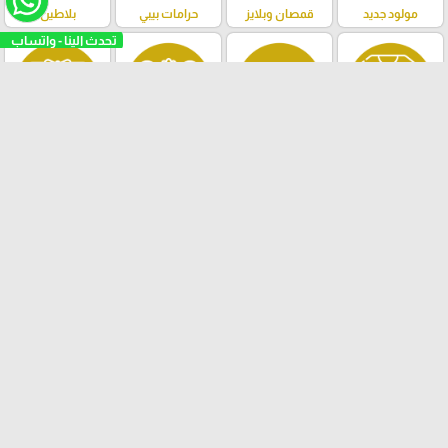
مولود جديد
قمصان وبلايز
حرامات بيبي
بلاطين
بجامات
شنط بيبي
اكسسوارات
غيارات داخلية
اطفال
مناشف
أحذية
فساتين بناتي
صناديق هدايا
بدلات رسمية
ملابس ستاتي
العاب اطفال
تاتوهات مؤقتة