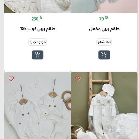
₪
₪
230
70
طقم بيبي مخمل
طقم بيبي كوت 185
0-3 شهر
مولود جديد
add_shopping_cart
add_shopping_cart
favorite_border
favorite_border