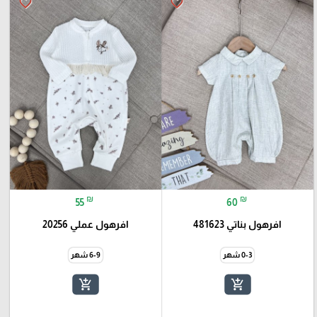
favorite_border
favorite_border
₪
₪
55
60
افرهول بناتي 481623
افرهول عملي 20256
0-3 شهر
6-9 شهر
add_shopping_cart
add_shopping_cart