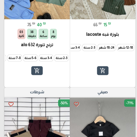
₪
₪
₪
₪
75
40
65
15
00
38
6
8
بلوزة قبه lacoste
يوم
ساعة
دقيقة
ثانية
ترنج تنورة alo 632
12-18 شهر
18-24 شهر
2-3 سنة
3-4 سنة
5-6 سنة
2-3 سنة
3-4 سنة
5-6 سنة
7-8 سنة
9-10 سن
add_shopping_cart
add_shopping_cart
صيفي
شرطات
-50%
-71%
favorite_border
favorite_border