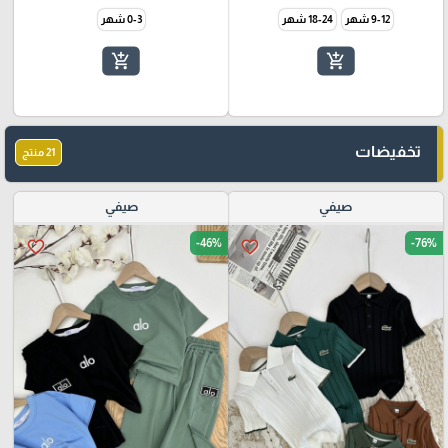
9-12 شهر
18-24 شهر
0-3 شهر
add_shopping_cart
add_shopping_cart
تخفيضات
21 منتج
صيفي
صيفي
-46%
-76%
favorite_border
favorite_border