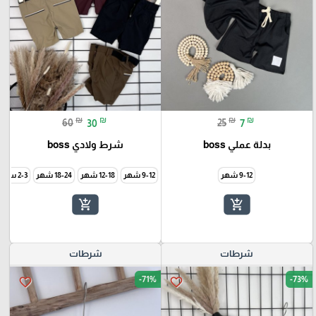
₪
₪
₪
₪
60
30
25
7
بدلة عملي boss
شرط ولادي boss
9-12 شهر
9-12 شهر
12-18 شهر
18-24 شهر
2-3 سنة
add_shopping_cart
add_shopping_cart
شرطات
شرطات
-71%
-73%
favorite_border
favorite_border