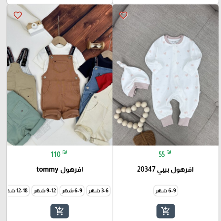
favorite_border
favorite_border
₪
₪
110
55
افرهول بيبي 20347
افرهول tommy
6-9 شهر
3-6 شهر
6-9 شهر
9-12 شهر
12-18 شهر
add_shopping_cart
add_shopping_cart