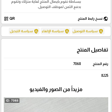
ببساطة نقوم بايصال المنتج لغاية منزلك وتقوم
بدفع الثمن لموظف التوصيل.
qr_code
public
نسخ رابط المنتج
QR
policy
policy
policy
سياسة التوصيل
سياسة الإلغاء
سياسة التبديل
تفاصيل المنتج
رقم المنتج
7068
8225
مزيداً من الصور والفيديو