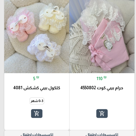
₪
₪
5
110
حرام بيبي كوت 4550802
كلكول بيبي كشكش 4081
0-3 شهر
add_shopping_cart
add_shopping_cart
اكسسوارات اطفال
اكسسوارات اطفال