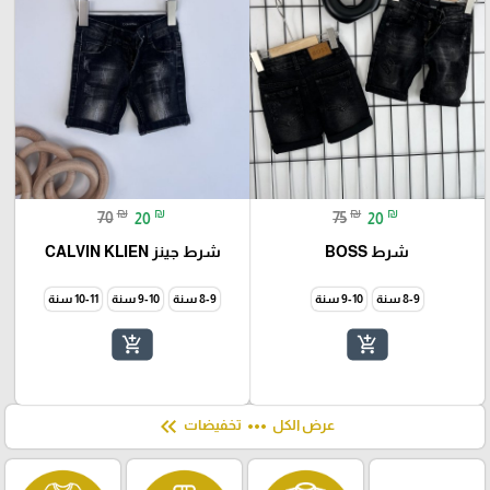
₪
₪
₪
₪
70
20
75
20
شرط BOSS
شرط جينز CALVIN KLIEN
8-9 سنة
9-10 سنة
8-9 سنة
9-10 سنة
10-11 سنة
add_shopping_cart
add_shopping_cart
keyboard_double_arrow_left
more_horiz
عرض الكل
تخفيضات