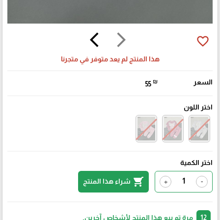
arrow_back_ios
arrow_forward_ios
favorite_border
هذا المنتج لم يعد متوفر في متجرنا
السعر
₪
55
اختر اللون
اختر الكمية
shopping_cart
شراء هذا المنتج
+
-
12
مرة تم بيع هذا المنتج لأشخاص آخرين.