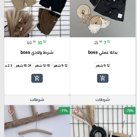
₪
₪
₪
₪
60
30
25
7
بدلة عملي boss
شرط ولادي boss
9-12 شهر
9-12 شهر
12-18 شهر
18-24 شهر
2-3 سنة
add_shopping_cart
add_shopping_cart
شرطات
شرطات
-71%
-73%
favorite_border
favorite_border