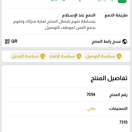
طريقة الدفع
الدفع عند الإستلام
ببساطة نقوم بايصال المنتج لغاية منزلك وتقوم
بدفع الثمن لموظف التوصيل.
qr_code
public
نسخ رابط المنتج
QR
policy
policy
policy
سياسة التوصيل
سياسة الإلغاء
سياسة التبديل
تفاصيل المنتج
رقم المنتج
7094
التصنيفات
بناتي
7310