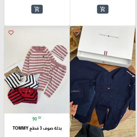
add_shopping_cart
add_shopping_cart
favorite_border
favorite_border
₪
90
بدلة صوف 3 قطع TOMMY