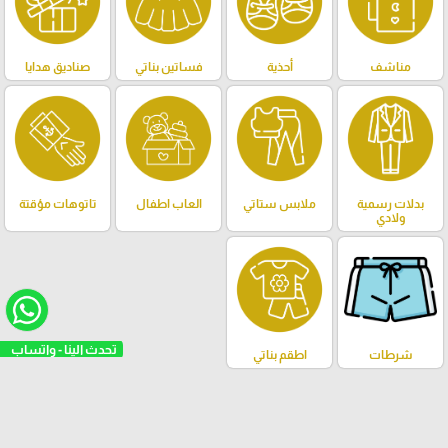
مناشف
أحذية
فساتين بناتي
صناديق هدايا
بدلات رسمية
ملابس ستاتي
العاب اطفال
تاتوهات مؤقتة
ولادي
شرطات
اطقم بناتي
التصنيفات