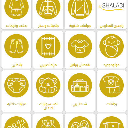
راجعين للمدارس
جولفات شتوية
جاكيتات وستر
بدلات وترنجات
مولود جديد
قمصان وبلايز
حرامات بيبي
بلاطين
بجامات
شنط بيبي
اكسسوارات
غيارات داخلية
اطفال