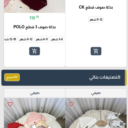
بدلة صوف قطع CK
₪
110
9-12 شهر
بدلة صوف 3 قطع POLO
3-6 شهر
6-9 شهر
9-12 شهر
12-18 شهر
add_shopping_cart
add_shopping_cart
التصنيفات بناتي
417 منتج
صيفي
صيفي
favorite_border
favorite_border