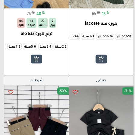
₪
₪
₪
₪
75
40
65
15
02
43
22
7
بلوزة قبه lacoste
يوم
ساعة
دقيقة
ثانية
ترنج تنورة alo 632
12-18 شهر
18-24 شهر
2-3 سنة
3-4 سنة
5-6 سنة
2-3 سنة
3-4 سنة
5-6 سنة
7-8 سنة
9-10 سن
add_shopping_cart
add_shopping_cart
صيفي
شرطات
-50%
-71%
favorite_border
favorite_border