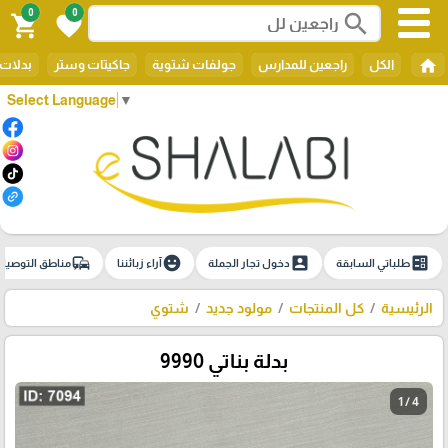
0
0
search
shopping_cart
favorite
home
الكل
راجعين للمدارس
جولفات شتوية
جاكيتات وستر
بدلات 
Select Language
▼
commute
emoji_emotions
account_box
ballot
طلباتي السابقة
دخول تجار الجملة
آراء زبائننا
مناطق التوصيل
الرئيسية
كل المنتجات
مولود جديد
شتوي
بدلة بناتي 9990
1 / 4