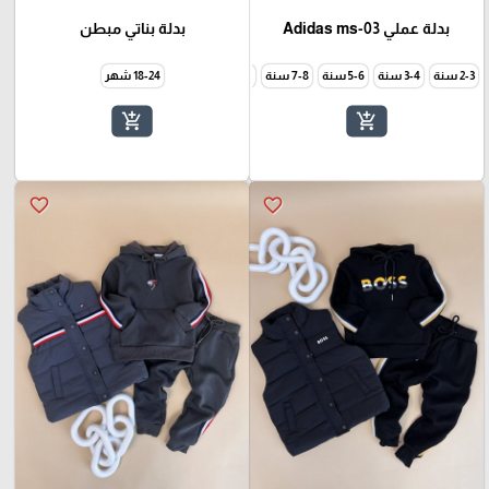
بدلة عملي Adidas ms-03
بدلة بناتي مبطن
2-3 سنة
3-4 سنة
5-6 سنة
7-8 سنة
9-10 سنة
18-24 شهر
add_shopping_cart
add_shopping_cart
favorite_border
favorite_border