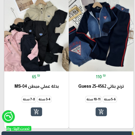
₪
₪
65
110
ترنج بناتي Guess 25-4562
بدلة عملي مبطن MS-04
5-6 سنة
10-11 سنة
3-4 سنة
7-8 سنة
add_shopping_cart
add_shopping_cart