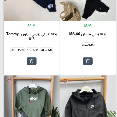
₪
₪
80
65
بدلة بناتي مبطن MS-06
بدلة عملي ربيعي نايلون Tommy |
813
9-10 سنة
7-8 سنة
9-10 سنة
10-11 سنة
add_shopping_cart
add_shopping_cart
favorite_border
favorite_border