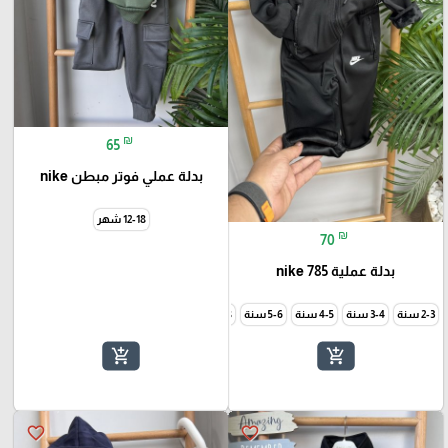
₪
65
بدلة عملي فوتر مبطن nike
12-18 شهر
₪
70
بدلة عملية nike 785
2-3 سنة
3-4 سنة
4-5 سنة
5-6 سنة
7-8 سنة
9-10 سنة
add_shopping_cart
add_shopping_cart
favorite_border
favorite_border