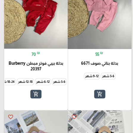
₪
₪
70
55
بدلة بناتي صوف 6671
بدلة بيبي فوتر مبطن Burberry
20397
3-6 شهر
9-12 شهر
3-6 شهر
6-12 شهر
12-18 شهر
18-24 شهر
add_shopping_cart
add_shopping_cart
favorite_border
favorite_border