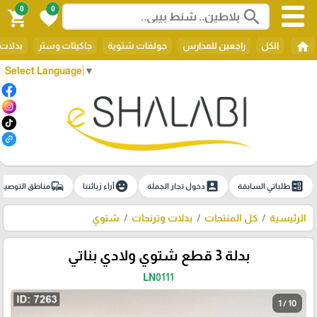
0
0
search
shopping_cart
favorite
home
الكل
راجعين للمدارس
جولفات شتوية
جاكيتات وستر
بدلات 
Select Language
▼
commute
emoji_emotions
account_box
ballot
طلباتي السابقة
دخول تجار الجملة
آراء زبائننا
مناطق التوصيل
الرئيسية
كل المنتجات
بدلات وترنجات
شتوي
بدلة 3 قطع شتوي ولادي بناتي
LN0111
1 / 10