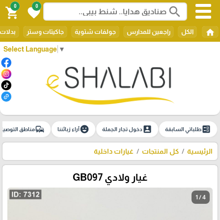
0
0
search
shopping_cart
favorite
home
الكل
راجعين للمدارس
جولفات شتوية
جاكيتات وستر
بدلات 
Select Language
▼
commute
emoji_emotions
account_box
ballot
طلباتي السابقة
دخول تجار الجملة
آراء زبائننا
مناطق التوصيل
الرئيسية
كل المنتجات
غيارات داخلية
غيار ولادي GB097
1 / 4