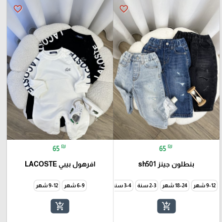
favorite_border
favorite_border
₪
₪
65
65
بنطلون جينز sh501
افرهول بيبي LACOSTE
9-12 شهر
18-24 شهر
3-4 سنة
6-9 شهر
9-12 شهر
add_shopping_cart
add_shopping_cart