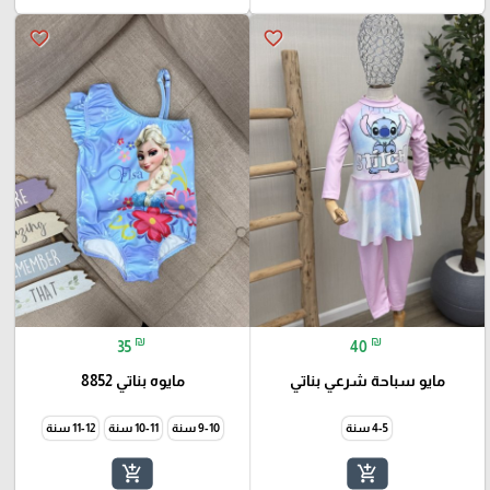
favorite_border
favorite_border
₪
₪
35
40
مايو سباحة شرعي بناتي
مايوه بناتي 8852
4-5 سنة
9-10 سنة
10-11 سنة
11-12 سنة
add_shopping_cart
add_shopping_cart