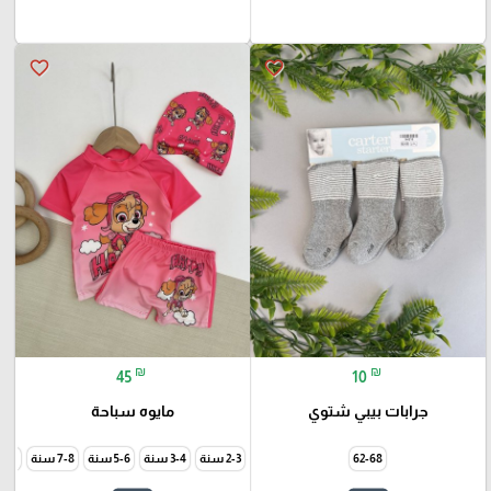
favorite_border
favorite_border
₪
₪
45
10
جرابات بيبي شتوي
مايوه سباحة
62-68
2-3 سنة
3-4 سنة
5-6 سنة
7-8 سنة
9-10 سن