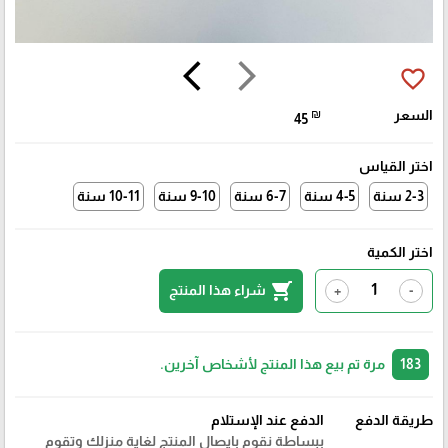
arrow_back_ios
arrow_forward_ios
favorite_border
السعر
₪
45
اختر القياس
2-3 سنة
4-5 سنة
6-7 سنة
9-10 سنة
10-11 سنة
اختر الكمية
shopping_cart
شراء هذا المنتج
+
-
183
مرة تم بيع هذا المنتج لأشخاص آخرين.
طريقة الدفع
الدفع عند الإستلام
ببساطة نقوم بايصال المنتج لغاية منزلك وتقوم