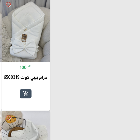
favorite_border
₪
100
حرام بيبي كوت 6500319
add_shopping_cart
favorite_border