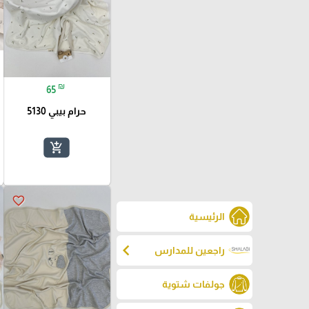
₪
65
حرام بيبي 5130
add_shopping_cart
favorite_border
الرئيسية
chevron_left
راجعين للمدارس
جولفات شتوية