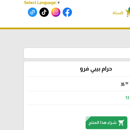
Select Language
▼
shoppin
السلة
حرام بيبي فرو
₪
35
13
shopping_cart
شراء هذا المنتج