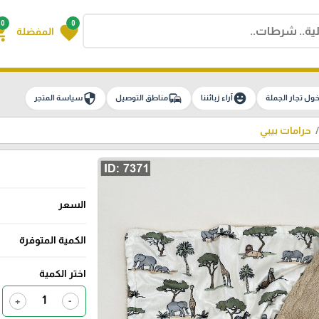
0
0
g_cart
favorite
المفضلة
security
commute
emoji_emotions
ول تجار الجملة
آراء زبائننا
مناطق التوصيل
سياسة المتجر
حرامات بيبي
السعر
الكمية المتوفرة
اختر الكمية
+
-