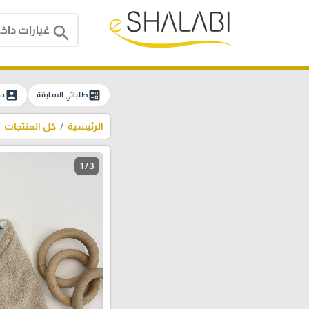
search
account_box
ballot
طلباتي السابقة
دخ
الرئيسية
كل المنتجات
1 / 3