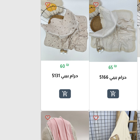
favorite_border
favorite_border
₪
60
₪
65
حرام بيبي 5131
حرام بيبي 5166
add_shopping_cart
add_shopping_cart
favorite_border
favorite_border