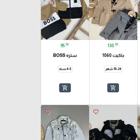
₪
₪
95
130
جاكيت 1060
ستره BOSS
18-24 شهر
4-5 سنة
add_shopping_cart
add_shopping_cart
favorite_border
favorite_border