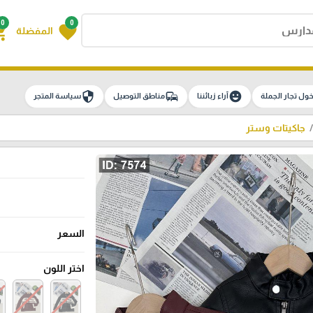
0
0
g_cart
favorite
المفضلة
security
commute
emoji_emotions
ول تجار الجملة
آراء زبائننا
مناطق التوصيل
سياسة المتجر
جاكيتات وستر
السعر
اختر اللون