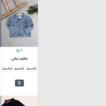
favorite_border
₪
75
جاكيت بناتي
3-4 سنة
4-5 سنة
5-6 سنة
add_shopping_cart
favorite_border