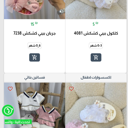
₪
₪
15
5
كلكول بيبي كشكش 4081
جربان بيبي كشكش 7238
0-3 شهر
6_0 شهر
add_shopping_cart
add_shopping_cart
اكسسوارات اطفال
فساتين بناتي
favorite_border
favorite_border