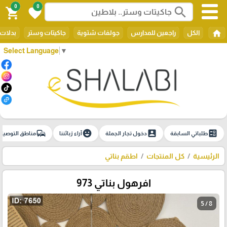
0
0
search
shopping_cart
favorite
home
الكل
راجعين للمدارس
جولفات شتوية
جاكيتات وستر
بدلات 
Select Language
▼
commute
emoji_emotions
account_box
ballot
طلباتي السابقة
دخول تجار الجملة
آراء زبائننا
مناطق التوصيل
الرئيسية
كل المنتجات
اطقم بناتي
افرهول بناتي 973
5 / 8