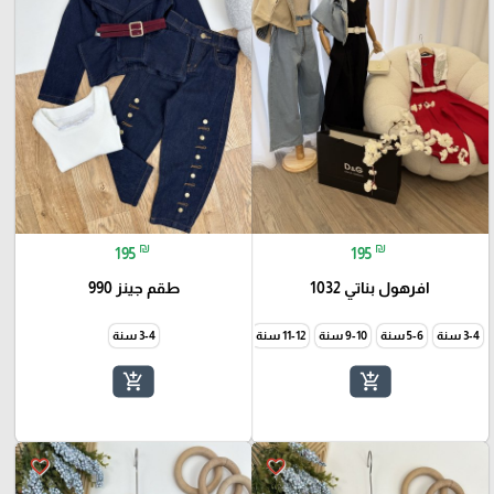
₪
₪
195
195
افرهول بناتي 1032
طقم جينز 990
3-4 سنة
5-6 سنة
9-10 سنة
11-12 سنة
3-4 سنة
add_shopping_cart
add_shopping_cart
favorite_border
favorite_border