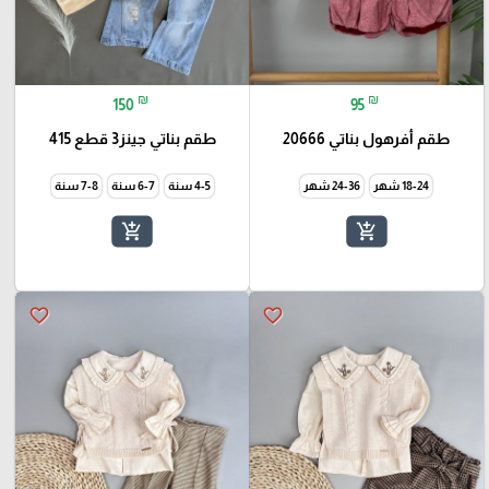
₪
₪
150
95
طقم أفرهول بناتي 20666
طقم بناتي جينز3 قطع 415
18-24 شهر
24-36 شهر
4-5 سنة
6-7 سنة
7-8 سنة
add_shopping_cart
add_shopping_cart
favorite_border
favorite_border