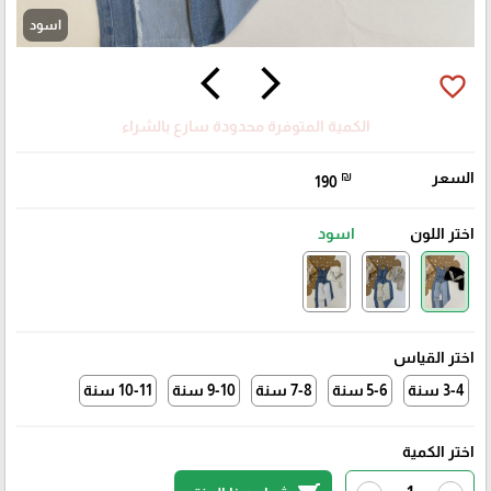
اسود
arrow_back_ios
arrow_forward_ios
favorite_border
الكمية المتوفرة محدودة سارع بالشراء
السعر
₪
190
اختر اللون
اسود
اختر القياس
3-4 سنة
5-6 سنة
7-8 سنة
9-10 سنة
10-11 سنة
اختر الكمية