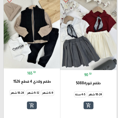
favorite_border
favorite_border
₪
165
₪
90
طقم ولادي 4 قطع 1526
طقم تنورة5088
6-9 شهر
9-12 شهر
18-24 شهر
18-24 شهر
4-5 سنة
add_shopping_cart
add_shopping_cart