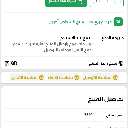
shopping_cart
شراء هذا المنتج
+
-
36
مرة تم بيع هذا المنتج لأشخاص آخرين.
طريقة الدفع
الدفع عند الإستلام
ببساطة نقوم بايصال المنتج لغاية منزلك وتقوم
بدفع الثمن لموظف التوصيل.
qr_code
public
نسخ رابط المنتج
QR
policy
policy
policy
سياسة التوصيل
سياسة الإلغاء
سياسة التبديل
تفاصيل المنتج
رقم المنتج
7650