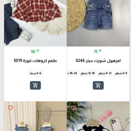
₪
₪
90
75
افرهول شورت جينز 0246
طقم كروهات تنورة 5019
6-9 شهر
9-12 شهر
12-18 شهر
18-24 شهر
24-36 شهر
5-6 سنة
add_shopping_cart
add_shopping_cart
favorite_border
favorite_border