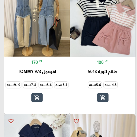
₪
₪
170
100
طقم تنورة 5018
افرهول TOMMY 973
4-5 سنة
5-6 سنة
3-4 سنة
5-6 سنة
7-8 سنة
9-10 سنة
11-12
add_shopping_cart
add_shopping_cart
favorite_border
favorite_border