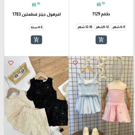
₪
₪
65
65
طقم 1129
افرهول جينز قطعتين 1783
6-9 شهر
9-12شهر
12-18 شهر
4-5 سنة
add_shopping_cart
add_shopping_cart
favorite_border
favorite_border