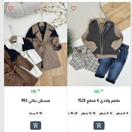
favorite_border
favorite_border
₪
₪
195
165
طقم ولادي 4 قطع 1528
فستان بناتي 993
6-9 شهر
9-12 شهر
12-18 شهر
18-24 شهر
9-10 سنة
add_shopping_cart
add_shopping_cart