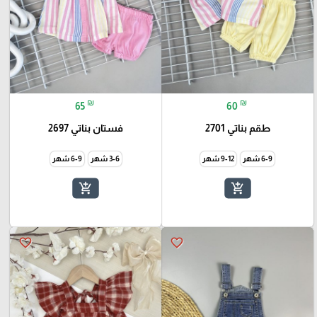
₪
₪
65
60
طقم بناتي 2701
فستان بناتي 2697
6-9 شهر
9-12 شهر
3-6 شهر
6-9 شهر
add_shopping_cart
add_shopping_cart
favorite_border
favorite_border