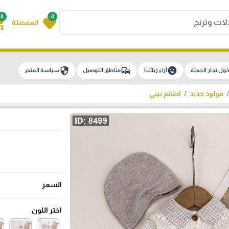
0
0
g_cart
favorite
المفضلة
security
commute
emoji_emotions
ول تجار الجملة
آراء زبائننا
مناطق التوصيل
سياسة المتجر
مولود جديد
اطقم بيبي
السعر
اختر اللون