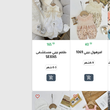
₪
₪
165
40
افرهول بيبي 1069
طقم بيبي مستشفى
583065
6-9شهر
0-3 شهر
add_shopping_cart
add_shopping_cart
favorite_border
favorite_border