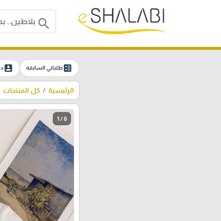
search
account_box
ballot
طلباتي السابقة
دخ
الرئيسية
كل المنتجات
1 / 6