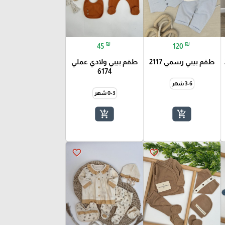
₪
₪
45
120
طقم بيبي رسمي 2117
طقم بيبي ولادي عملي
6174
3-6 شهر
0-3 شهر
add_shopping_cart
add_shopping_cart
favorite_border
favorite_border