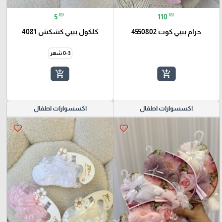
₪
₪
5
110
حرام بيبي كوت 4550802
كلكول بيبي كشكش 4081
0-3 شهر
add_shopping_cart
add_shopping_cart
اكسسوارات اطفال
اكسسوارات اطفال
favorite_border
favorite_border