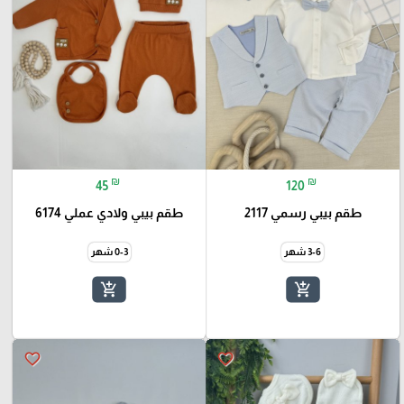
₪
₪
45
120
طقم بيبي رسمي 2117
طقم بيبي ولادي عملي 6174
3-6 شهر
0-3 شهر
add_shopping_cart
add_shopping_cart
favorite_border
favorite_border