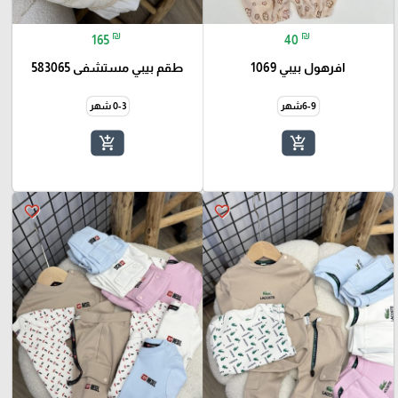
₪
₪
165
40
افرهول بيبي 1069
طقم بيبي مستشفى 583065
6-9شهر
0-3 شهر
add_shopping_cart
add_shopping_cart
favorite_border
favorite_border