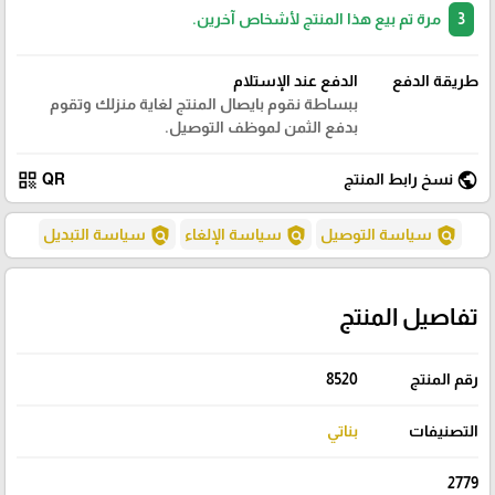
3
مرة تم بيع هذا المنتج لأشخاص آخرين.
طريقة الدفع
الدفع عند الإستلام
ببساطة نقوم بايصال المنتج لغاية منزلك وتقوم
بدفع الثمن لموظف التوصيل.
qr_code
public
نسخ رابط المنتج
QR
policy
policy
policy
سياسة التوصيل
سياسة الإلغاء
سياسة التبديل
تفاصيل المنتج
رقم المنتج
8520
التصنيفات
بناتي
2779