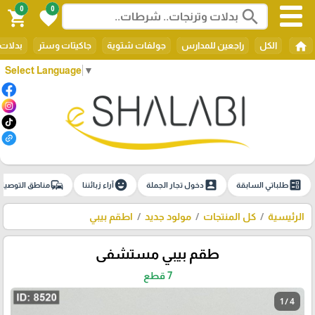
0
0
search
shopping_cart
favorite
home
الكل
راجعين للمدارس
جولفات شتوية
جاكيتات وستر
بدلات 
Select Language
▼
commute
emoji_emotions
account_box
ballot
طلباتي السابقة
دخول تجار الجملة
آراء زبائننا
مناطق التوصيل
الرئيسية
كل المنتجات
مولود جديد
اطقم بيبي
طقم بيبي مستشفى
7 قطع
1 / 4