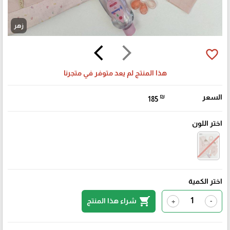
زهر
arrow_back_ios
arrow_forward_ios
favorite_border
هذا المنتج لم يعد متوفر في متجرنا
السعر
₪
185
اختر اللون
اختر الكمية
shopping_cart
شراء هذا المنتج
+
-