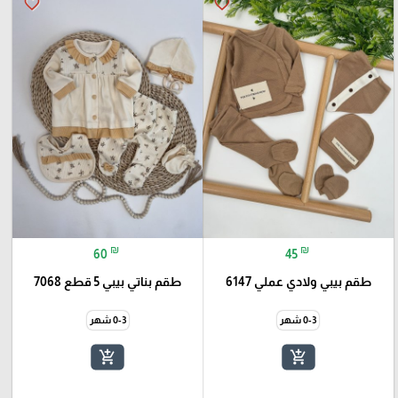
favorite_border
favorite_border
₪
₪
60
45
طقم بيبي ولادي عملي 6147
طقم بناتي بيبي 5 قطع 7068
0-3 شهر
0-3 شهر
add_shopping_cart
add_shopping_cart