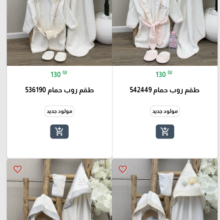
₪
₪
130
130
طقم روب حمام 542449
طقم روب حمام 536190
مولود جديد
مولود جديد
add_shopping_cart
add_shopping_cart
favorite_border
favorite_border