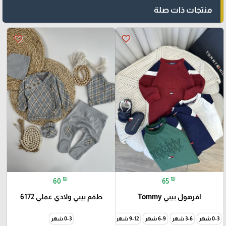
منتجات ذات صلة
favorite_border
favorite_border
₪
₪
60
65
افرهول بيبي Tommy
طقم بيبي ولادي عملي 6172
0-3 شهر
3-6 شهر
6-9 شهر
9-12 شهر
0-3 شهر