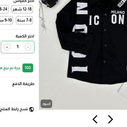
اختر القياس
12-18 شهر
18-24 ش
7-8 سنة
9-10 سنة
اختر الكمية
+
-
100
مرة تم بيع ه
طريقة الدفع
اسود
public
نسخ رابط المنتج
arrow_back_ios
arrow_forward_ios