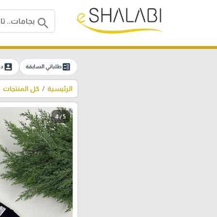
search
account_box
ballot
طلباتي السابقة
دخ
الرئيسية
كل المنتجات
4 / 5