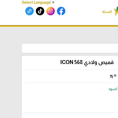
Select Language
▼
shoppin
السلة
قميص ولادي 568 ICON
₪
75
اسود