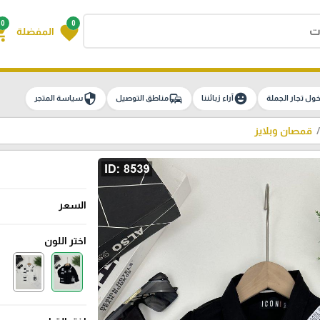
0
0
g_cart
favorite
المفضلة
security
commute
emoji_emotions
ول تجار الجملة
آراء زبائننا
مناطق التوصيل
سياسة المتجر
قمصان وبلايز
السعر
اختر اللون