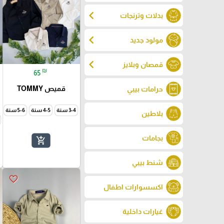
chevron_left
بدلات وترنجات
chevron_left
مولود جديد
chevron_left
قمصان وبلايز
₪
65
قميص TOMMY
حرامات بيبي
3-4 سنة
4-5 سنة
5-6 سنة
بلاطين
بجامات
add_shopping_cart
شنط بيبي
favorite_border
اكسسوارات اطفال
غيارات داخلية