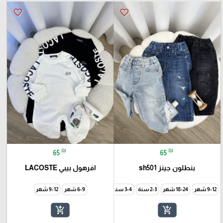
favorite_border
favorite_border
₪
₪
65
65
بنطلون جينز sh501
افرهول بيبي LACOSTE
9-12 شهر
18-24 شهر
3-4 سنة
6-9 شهر
9-12 شهر
add_shopping_cart
add_shopping_cart