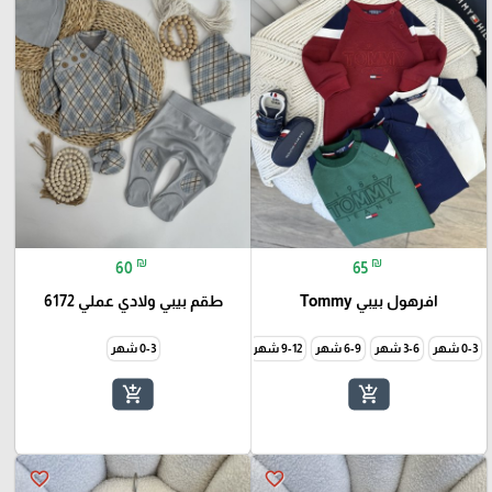
₪
₪
60
65
افرهول بيبي Tommy
طقم بيبي ولادي عملي 6172
0-3 شهر
3-6 شهر
6-9 شهر
9-12 شهر
0-3 شهر
add_shopping_cart
add_shopping_cart
favorite_border
favorite_border