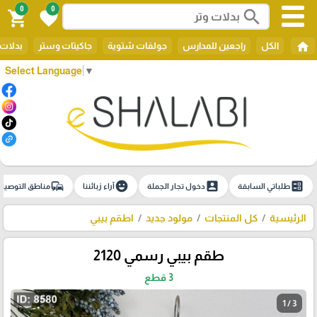
0
0
search
shopping_cart
favorite
home
الكل
راجعين للمدارس
جولفات شتوية
جاكيتات وستر
بدلات 
Select Language
▼
commute
emoji_emotions
account_box
ballot
طلباتي السابقة
دخول تجار الجملة
آراء زبائننا
مناطق التوصيل
الرئيسية
كل المنتجات
مولود جديد
اطقم بيبي
طقم بيبي رسمي 2120
3 قطع
1 / 3