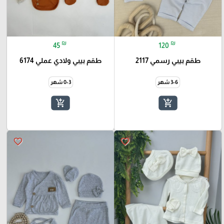
₪
₪
45
120
طقم بيبي رسمي 2117
طقم بيبي ولادي عملي 6174
3-6 شهر
0-3 شهر
add_shopping_cart
add_shopping_cart
favorite_border
favorite_border