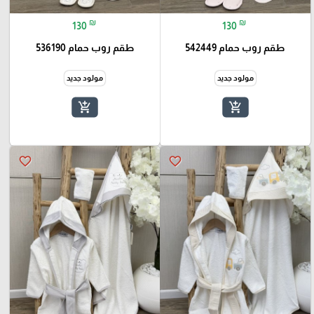
₪
₪
130
130
طقم روب حمام 542449
طقم روب حمام 536190
مولود جديد
مولود جديد
add_shopping_cart
add_shopping_cart
favorite_border
favorite_border