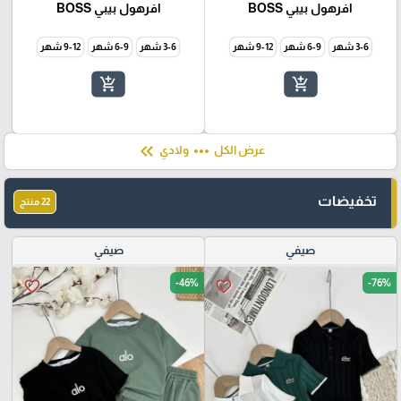
افرهول بيبي BOSS
افرهول بيبي BOSS
3-6 شهر
6-9 شهر
9-12 شهر
3-6 شهر
6-9 شهر
9-12 شهر
add_shopping_cart
add_shopping_cart
keyboard_double_arrow_left
more_horiz
عرض الكل
ولادي
تخفيضات
22 منتج
صيفي
صيفي
-46%
-76%
favorite_border
favorite_border