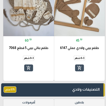
₪
₪
60
45
طقم بيبي ولادي عملي 6147
طقم بناتي بيبي 5 قطع 7068
0-3 شهر
0-3 شهر
add_shopping_cart
add_shopping_cart
التصنيفات ولادي
575 منتج
بلاطين
أفرهولات