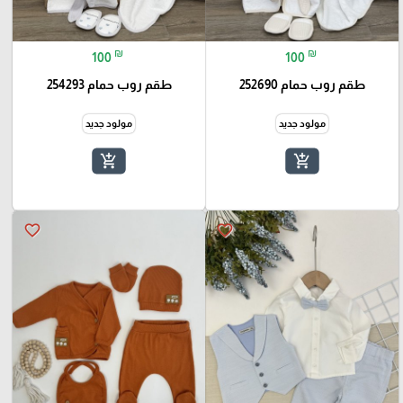
₪
₪
100
100
طقم روب حمام 252690
طقم روب حمام 254293
مولود جديد
مولود جديد
add_shopping_cart
add_shopping_cart
favorite_border
favorite_border