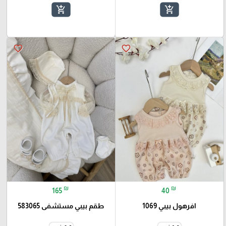
add_shopping_cart
add_shopping_cart
favorite_border
favorite_border
₪
₪
165
40
افرهول بيبي 1069
طقم بيبي مستشفى 583065