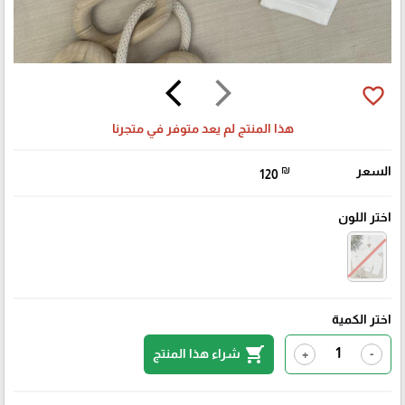
arrow_back_ios
arrow_forward_ios
favorite_border
هذا المنتج لم يعد متوفر في متجرنا
السعر
₪
120
اختر اللون
اختر الكمية
shopping_cart
شراء هذا المنتج
+
-