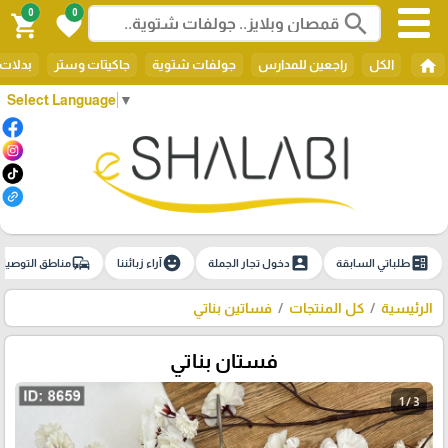
0
0
search
shopping_cart
favorite
home
الكل
راجعين للمدارس
جولفات شتوية
جاكيتات وستر
بدلات 
Select Language
▼
commute
emoji_emotions
account_box
ballot
طلباتي السابقة
دخول تجار الجملة
آراء زبائننا
مناطق التوصيل
الرئيسية
كل المنتجات
فساتين بناتي
فستان بناتي
1 / 3