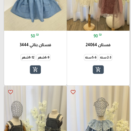
₪
₪
50
90
فستان 24064
فستان بناتي 3444
2-3 سنة
5-6 سنة
6-9شهر
9-12شهر
add_shopping_cart
add_shopping_cart
favorite_border
favorite_border