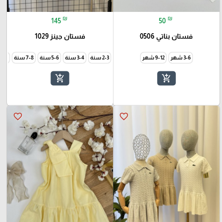
₪
₪
145
50
فستان بناتي 0506
فستان جينز 1029
3-6 شهر
9-12 شهر
2-3 سنة
3-4 سنة
5-6 سنة
7-8 سنة
9-10 سن
add_shopping_cart
add_shopping_cart
favorite_border
favorite_border