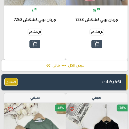
₪
₪
5
15
جربان بيبي كشكش 7238
جربان بيبي كشكش 7250
6_0 شهر
0_6 شهر
add_shopping_cart
add_shopping_cart
keyboard_double_arrow_left
more_horiz
عرض الكل
بناتي
تخفيضات
21 منتج
صيفي
صيفي
-46%
-76%
favorite_border
favorite_border