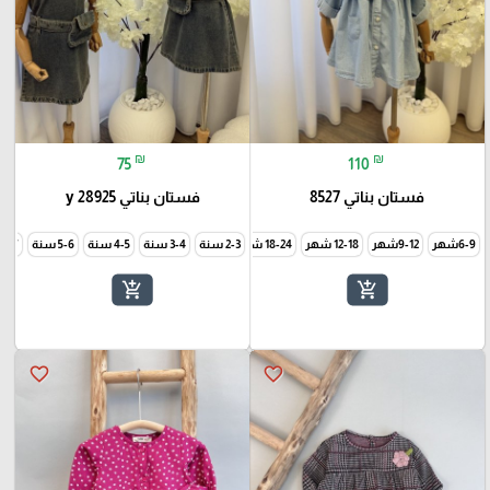
₪
₪
75
110
فستان بناتي 8527
فستان بناتي y 28925
6-9شهر
9-12شهر
12-18 شهر
18-24 شهر
2-3 سنة
3-4 سنة
5-6 سنة
6-7 سنة
add_shopping_cart
add_shopping_cart
favorite_border
favorite_border