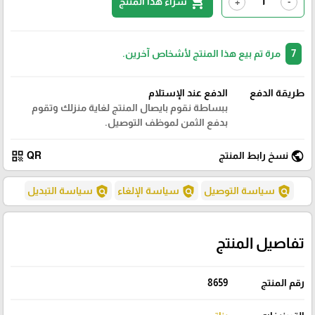
shopping_cart
شراء هذا المنتج
+
-
7
مرة تم بيع هذا المنتج لأشخاص آخرين.
طريقة الدفع
الدفع عند الإستلام
ببساطة نقوم بايصال المنتج لغاية منزلك وتقوم
بدفع الثمن لموظف التوصيل.
qr_code
public
نسخ رابط المنتج
QR
policy
policy
policy
سياسة التوصيل
سياسة الإلغاء
سياسة التبديل
تفاصيل المنتج
رقم المنتج
8659