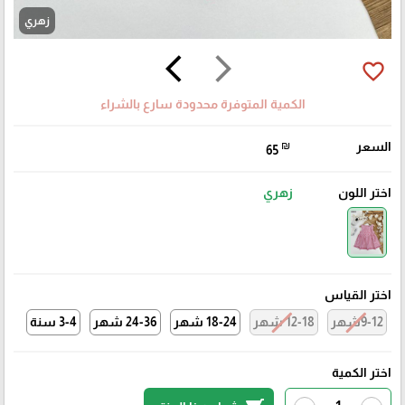
زهري
arrow_back_ios
arrow_forward_ios
favorite_border
الكمية المتوفرة محدودة سارع بالشراء
السعر
₪
65
اختر اللون
زهري
اختر القياس
9-12شهر
12-18 شهر
18-24 شهر
24-36 شهر
3-4 سنة
اختر الكمية