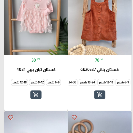
₪
₪
30
70
فستان بناتي ck20587
فستان تبان بيبي 4081
6-9 شهر
12-18 شهر
18-24 شهر
24-36 شهر
6-9 شهر
9-12 شهر
12-18 شهر
add_shopping_cart
add_shopping_cart
favorite_border
favorite_border