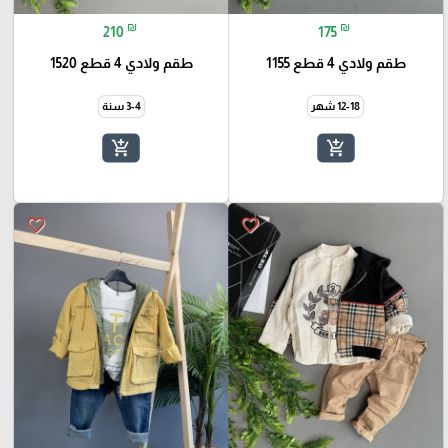
₪
₪
210
175
طقم ولادي 4 قطع 1155
طقم ولادي 4 قطع 1520
12-18 شهر
3-4 سنة
add_shopping_cart
add_shopping_cart
favorite_border
favorite_border