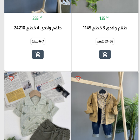
₪
₪
255
135
طقم ولادي 3 قطع 1149
طقم ولادي 4 قطع 24210
24-36 شهر
6-7 سنة
add_shopping_cart
add_shopping_cart
favorite_border
favorite_border