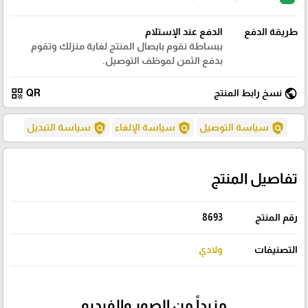
طريقة الدفع
الدفع عند الإستلام
ببساطة نقوم بايصال المنتج لغاية منزلك وتقوم
بدفع الثمن لموظف التوصيل.
qr_code
public
نسخ رابط المنتج
QR
policy
policy
policy
سياسة التوصيل
سياسة الإلغاء
سياسة التبديل
تفاصيل المنتج
رقم المنتج
8693
التصنيفات
ولادي
مزيداً من الصور والفيديو