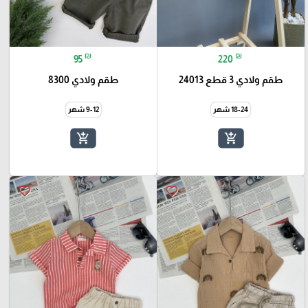
₪
₪
95
220
طقم ولادي 3 قطع 24013
طقم ولادي 8300
18-24 شهر
9-12 شهر
add_shopping_cart
add_shopping_cart
favorite_border
favorite_border