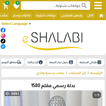
0
0
search
shopping_cart
favorite
home
الكل
راجعين للمدارس
جولفات شتوية
جاكيتات وستر
بدلات 
Select Language
▼
commute
emoji_emotions
account_box
ballot
طلباتي السابقة
دخول تجار الجملة
آراء زبائننا
مناطق التوصيل
الرئيسية
كل المنتجات
بدلات رسمية ولادي
بدلة رسمي مقلم 1580
1 / 5