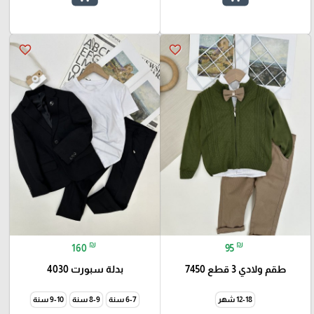
favorite_border
favorite_border
₪
₪
160
95
طقم ولادي 3 قطع 7450
بدلة سبورت 4030
12-18 شهر
6-7 سنة
8-9 سنة
9-10 سنة