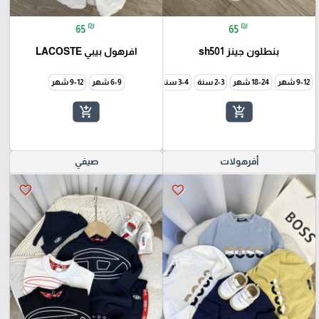
₪
₪
65
65
بنطلون جينز sh501
افرهول بيبي LACOSTE
9-12 شهر
18-24 شهر
3-4 سنة
6-9 شهر
9-12 شهر
add_shopping_cart
add_shopping_cart
أفرهولات
صيفي
favorite_border
favorite_border