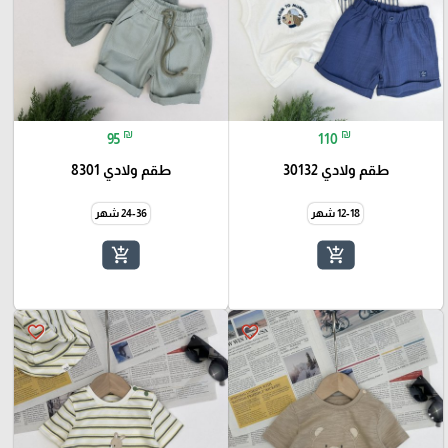
₪
₪
95
110
طقم ولادي 30132
طقم ولادي 8301
12-18 شهر
24-36 شهر
add_shopping_cart
add_shopping_cart
favorite_border
favorite_border