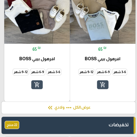
₪
₪
65
65
افرهول بيبي BOSS
افرهول بيبي BOSS
3-6 شهر
6-9 شهر
9-12 شهر
3-6 شهر
6-9 شهر
9-12 شهر
add_shopping_cart
add_shopping_cart
keyboard_double_arrow_left
more_horiz
عرض الكل
ولادي
تخفيضات
22 منتج