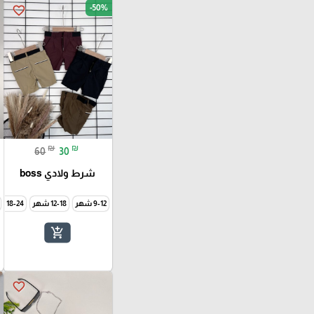
-50%
favorite_border
₪
₪
60
30
شرط ولادي boss
9-12 شهر
12-18 شهر
18-24 شهر
add_shopping_cart
favorite_border