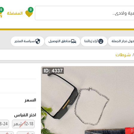
0
0
g_cart
favorite
المفضلة
security
commute
emoji_emotions
ول تجار الجملة
آراء زبائننا
مناطق التوصيل
سياسة المتجر
شرطات
السعر
اختر القياس
12-18 شهر
18-24 ش