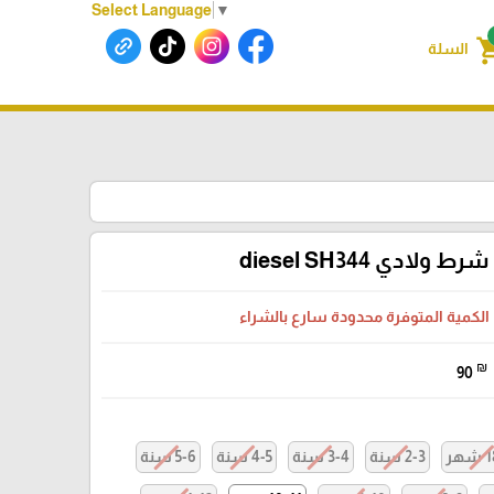
Select Language
▼
shoppin
السلة
شرط ولادي diesel SH344
الكمية المتوفرة محدودة سارع بالشراء
₪
90
هر
2-3 سنة
3-4 سنة
4-5 سنة
5-6 سنة