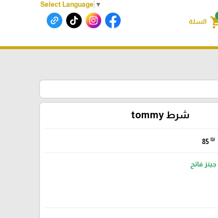
Select Language
▼
shoppin
السلة
شرط tommy
₪
85
جينز فاتح