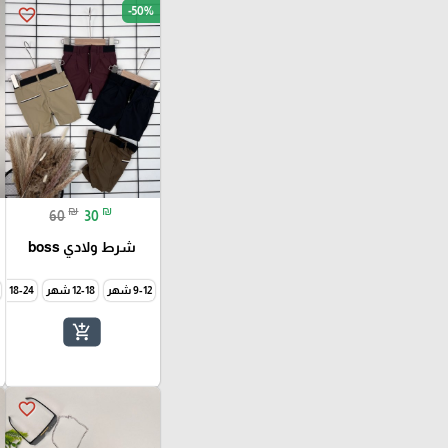
-50%
favorite_border
₪
₪
60
30
شرط ولادي boss
9-12 شهر
12-18 شهر
18-24 شهر
add_shopping_cart
favorite_border