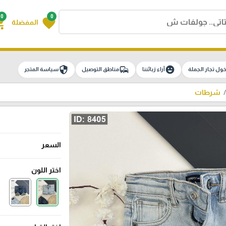
0
0
g_cart
favorite
المفضلة
security
commute
emoji_emotions
ول تجار الجملة
آراء زبائننا
مناطق التوصيل
سياسة المتجر
شرطات
السعر
اختر اللون