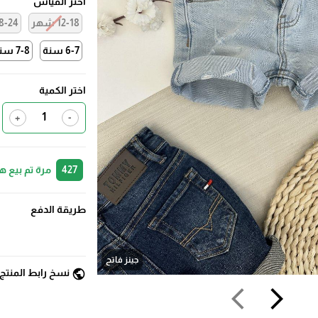
اختر القياس
12-18 شهر
18-24 ش
6-7 سنة
7-8 سنة
اختر الكمية
+
-
427
مرة تم بيع ه
طريقة الدفع
جينز فاتح
public
نسخ رابط المنتج
arrow_back_ios
arrow_forward_ios