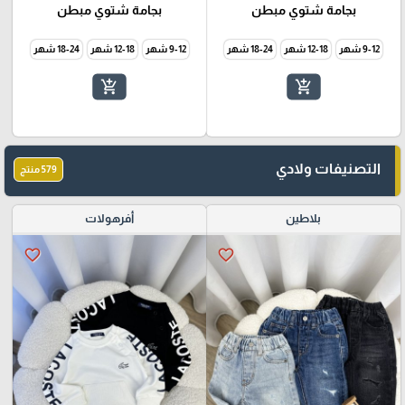
بجامة شتوي مبطن
بجامة شتوي مبطن
9-12 شهر
12-18 شهر
18-24 شهر
9-12 شهر
12-18 شهر
18-24 شهر
add_shopping_cart
add_shopping_cart
التصنيفات ولادي
579 منتج
بلاطين
أفرهولات
favorite_border
favorite_border