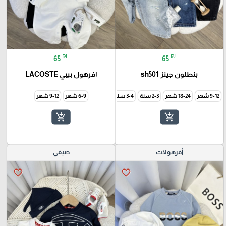
₪
₪
65
65
بنطلون جينز sh501
افرهول بيبي LACOSTE
9-12 شهر
18-24 شهر
3-4 سنة
6-9 شهر
9-12 شهر
add_shopping_cart
add_shopping_cart
أفرهولات
صيفي
favorite_border
favorite_border