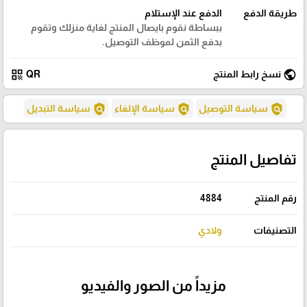
طريقة الدفع
الدفع عند الإستلام
ببساطة نقوم بايصال المنتج لغاية منزلك وتقوم
بدفع الثمن لموظف التوصيل.
qr_code
public
نسخ رابط المنتج
QR
policy
policy
policy
سياسة التوصيل
سياسة الإلغاء
سياسة التبديل
تفاصيل المنتج
رقم المنتج
4884
التصنيفات
ولادي
مزيداً من الصور والفيديو