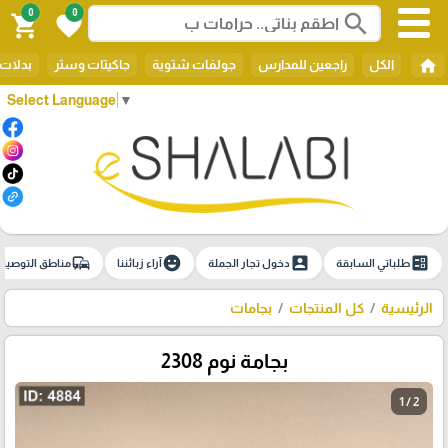
0
0
search
shopping_cart
favorite
home
الكل
راجعين للمدارس
جولفات شتوية
جاكيتات وستر
بدلات 
Select Language
▼
commute
emoji_emotions
account_box
ballot
طلباتي السابقة
دخول تجار الجملة
آراء زبائننا
مناطق التوصيل
الرئيسية
كل المنتجات
بجامات
بجامة نوم 2308
1 / 2