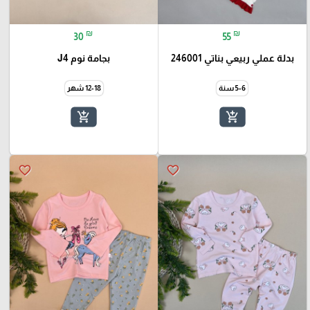
₪
₪
30
55
بدلة عملي ربيعي بناتي 246001
بجامة نوم J4
5-6 سنة
12-18 شهر
add_shopping_cart
add_shopping_cart
favorite_border
favorite_border