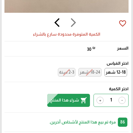
arrow_back_ios
arrow_forward_ios
favorite_border
الكمية المتوفرة محدودة سارع بالشراء
السعر
₪
30
اختر القياس
12-18 شهر
18-24 شهر
2-3 سنة
اختر الكمية
shopping_cart
شراء هذا المنتج
+
-
86
مرة تم بيع هذا المنتج لأشخاص آخرين.