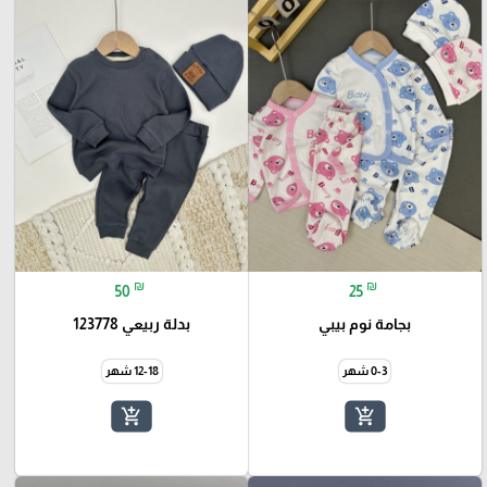
₪
₪
50
25
بجامة نوم بيبي
بدلة ربيعي 123778
0-3 شهر
12-18 شهر
add_shopping_cart
add_shopping_cart