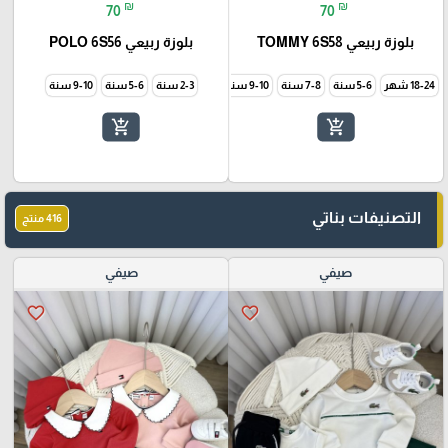
₪
₪
70
70
بلوزة ربيعي TOMMY 6S58
بلوزة ربيعي POLO 6S56
18-24 شهر
5-6 سنة
7-8 سنة
9-10 سنة
2-3 سنة
5-6 سنة
9-10 سنة
add_shopping_cart
add_shopping_cart
التصنيفات بناتي
416 منتج
صيفي
صيفي
favorite_border
favorite_border