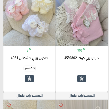
₪
₪
5
110
حرام بيبي كوت 4550802
كلكول بيبي كشكش 4081
0-3 شهر
add_shopping_cart
add_shopping_cart
اكسسوارات اطفال
اكسسوارات اطفال
favorite_border
favorite_border