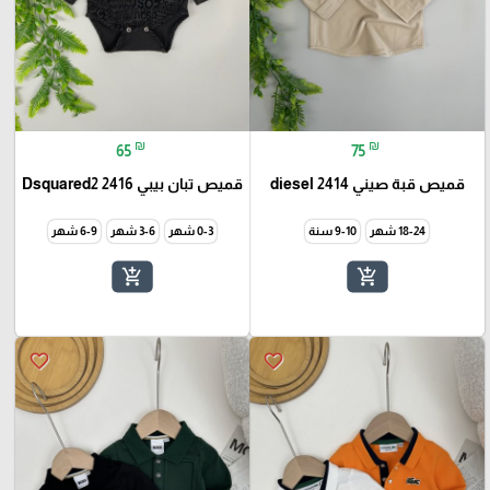
₪
₪
65
75
قميص قبة صيني 2414 diesel
قميص تبان بيبي 2416 Dsquared2
18-24 شهر
9-10 سنة
0-3 شهر
3-6 شهر
6-9 شهر
add_shopping_cart
add_shopping_cart
favorite_border
favorite_border