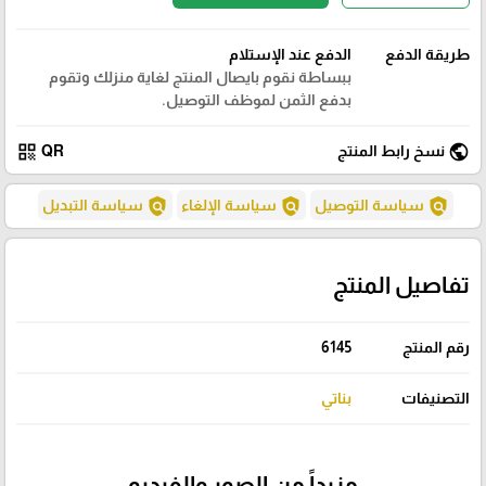
طريقة الدفع
الدفع عند الإستلام
ببساطة نقوم بايصال المنتج لغاية منزلك وتقوم
بدفع الثمن لموظف التوصيل.
qr_code
public
نسخ رابط المنتج
QR
policy
policy
policy
سياسة التوصيل
سياسة الإلغاء
سياسة التبديل
تفاصيل المنتج
رقم المنتج
6145
التصنيفات
بناتي
مزيداً من الصور والفيديو