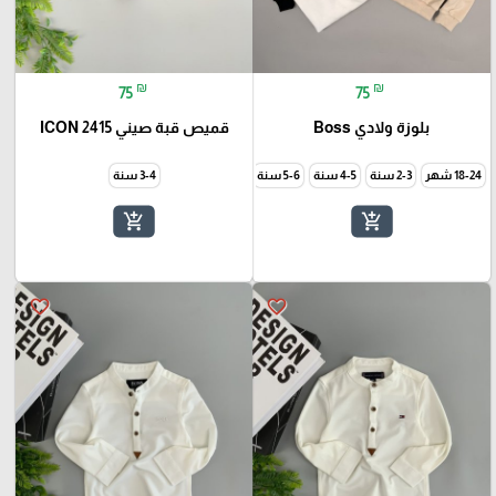
₪
₪
75
75
بلوزة ولادي Boss
قميص قبة صيني ICON 2415
18-24 شهر
2-3 سنة
4-5 سنة
5-6 سنة
7-8 سنة
9-10 سنة
3-4 سنة
add_shopping_cart
add_shopping_cart
favorite_border
favorite_border