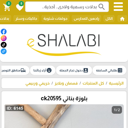
0
0
search
shopping_cart
favorite
home
الكل
راجعين للمدارس
جولفات شتوية
جاكيتات وستر
بدلات 
commute
emoji_emotions
account_box
ballot
طلباتي السابقة
دخول تجار الجملة
آراء زبائننا
مناطق التوصيل
الرئيسية
كل المنتجات
قمصان وبلايز
خريفي وربيعي
بلوزة بناتي ck20595
1 / 2