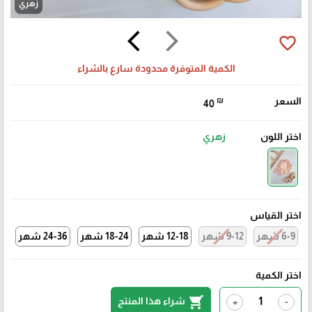
زهري
arrow_back_ios
arrow_forward_ios
favorite_border
الكمية المتوفرة محدودة سارع بالشراء
السعر
₪
40
اختر اللون
زهري
اختر القياس
6-9 شهر
9-12 شهر
12-18 شهر
18-24 شهر
24-36 شهر
اختر الكمية
shopping_cart
شراء هذا المنتج
+
-