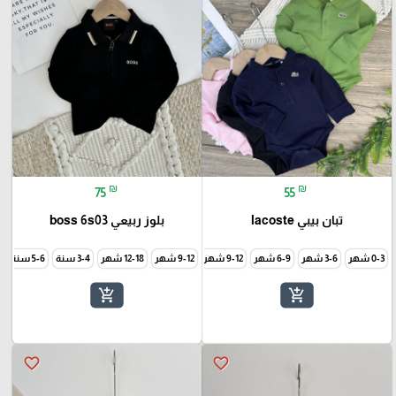
₪
₪
75
55
تبان بيبي lacoste
بلوز ربيعي boss 6s03
0-3 شهر
3-6 شهر
6-9 شهر
9-12 شهر
9-12 شهر
12-18 شهر
3-4 سنة
5-6 سنة
8
add_shopping_cart
add_shopping_cart
favorite_border
favorite_border