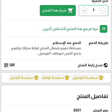
اختر الكمية
shopping_cart
شراء هذا المنتج
+
-
39
مرة تم بيع هذا المنتج لأشخاص آخرين.
طريقة الدفع
الدفع عند الإستلام
ببساطة نقوم بايصال المنتج لغاية منزلك وتقوم
بدفع الثمن لموظف التوصيل.
qr_code
public
نسخ رابط المنتج
QR
policy
policy
policy
سياسة التوصيل
سياسة الإلغاء
سياسة التبديل
تفاصيل المنتج
رقم المنتج
8001