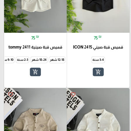
₪
₪
75
75
قميص قبة صيني ICON 2415
قميص قبة صينية tommy 2411
3-4 سنة
12-18 شهر
18-24 شهر
2-3 سنة
9-10 سنة
add_shopping_cart
add_shopping_cart
favorite_border
favorite_border