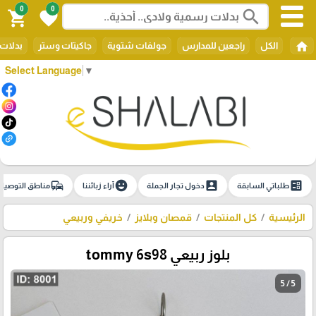
0
0
search
shopping_cart
favorite
home
الكل
راجعين للمدارس
جولفات شتوية
جاكيتات وستر
بدلات 
Select Language
▼
commute
emoji_emotions
account_box
ballot
طلباتي السابقة
دخول تجار الجملة
آراء زبائننا
مناطق التوصيل
الرئيسية
كل المنتجات
قمصان وبلايز
خريفي وربيعي
بلوز ربيعي tommy 6s98
5 / 5