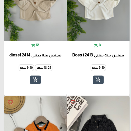
₪
₪
75
75
قميص قبة صيني Boss | 2413
قميص قبة صيني 2414 diesel
9-10 سنة
18-24 شهر
9-10 سنة
add_shopping_cart
add_shopping_cart
favorite_border
favorite_border