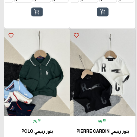
add_shopping_cart
add_shopping_cart
favorite_border
favorite_border
₪
₪
75
55
بلوز ربيعي PIERRE CARDIN
بلوز ربيعي POLO