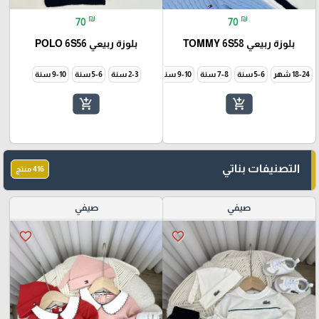
₪
₪
70
70
بلوزة ربيعي TOMMY 6S58
بلوزة ربيعي POLO 6S56
18-24 شهر
5-6 سنة
7-8 سنة
9-10 سنة
2-3 سنة
5-6 سنة
9-10 سنة
add_shopping_cart
add_shopping_cart
التصنيفات بناتي
416 منتج
صيفي
صيفي
favorite_border
favorite_border