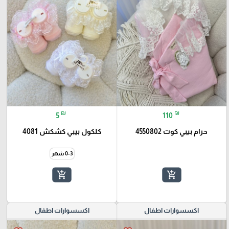
₪
₪
5
110
حرام بيبي كوت 4550802
كلكول بيبي كشكش 4081
0-3 شهر
add_shopping_cart
add_shopping_cart
اكسسوارات اطفال
اكسسوارات اطفال