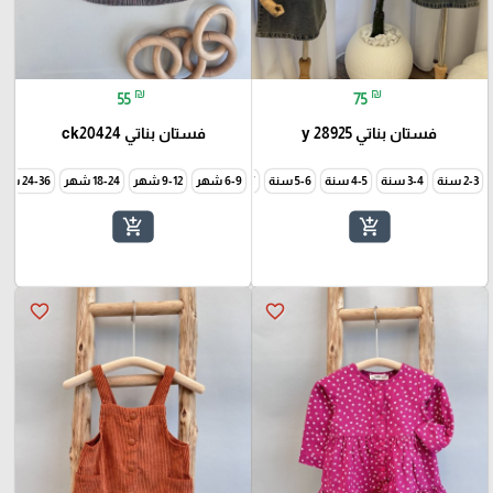
₪
₪
55
75
فستان بناتي y 28925
فستان بناتي ck20424
2-3 سنة
3-4 سنة
5-6 سنة
6-7 سنة
6-9 شهر
9-12 شهر
18-24 شهر
24-36 شهر
add_shopping_cart
add_shopping_cart
favorite_border
favorite_border