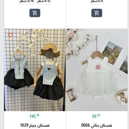
6-9 شهر
9-12 شهر
12-18 شهر
add_shopping_cart
add_shopping_cart
favorite_border
favorite_border
₪
₪
145
50
فستان بناتي 0506
فستان جينز 1029