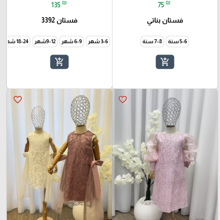
₪
₪
135
75
فستان بناتي
فستان 3392
5-6 سنة
7-8 سنة
3-6 شهر
6-9 شهر
9-12شهر
18-24 شهر
add_shopping_cart
add_shopping_cart
favorite_border
favorite_border