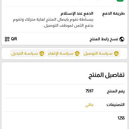
طريقة الدفع
الدفع عند الإستلام
ببساطة نقوم بايصال المنتج لغاية منزلك وتقوم
بدفع الثمن لموظف التوصيل.
qr_code
public
نسخ رابط المنتج
QR
policy
policy
policy
سياسة التوصيل
سياسة الإلغاء
سياسة التبديل
تفاصيل المنتج
رقم المنتج
7597
التصنيفات
بناتي
1255