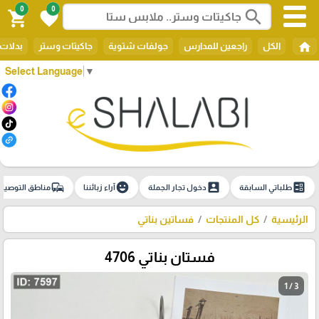
0
0
search
shopping_cart
favorite
home
الكل
راجعين للمدارس
جولفات شتوية
جاكيتات وستر
بدلات 
Select Language
▼
commute
emoji_emotions
account_box
ballot
طلباتي السابقة
دخول تجار الجملة
آراء زبائننا
مناطق التوصيل
الرئيسية
كل المنتجات
فساتين بناتي
فستان بناتي 4706
1 / 3