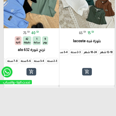
₪
₪
₪
₪
75
40
65
15
05
42
1
9
بلوزة قبه lacoste
يوم
ساعة
دقيقة
ثانية
ترنج تنورة alo 632
12-18 شهر
18-24 شهر
2-3 سنة
3-4 سنة
5-6 سنة
2-3 سنة
3-4 سنة
5-6 سنة
7-8 سنة
9-10 سن
add_shopping_cart
add_shopping_cart
صيفي
شرطات
-50%
-71%
favorite_border
favorite_border