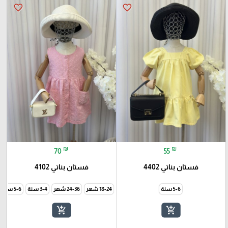
favorite_border
favorite_border
₪
₪
70
55
فستان بناتي 4402
فستان بناتي 4102
5-6 سنة
18-24 شهر
24-36 شهر
3-4 سنة
5-6 سنة
add_shopping_cart
add_shopping_cart