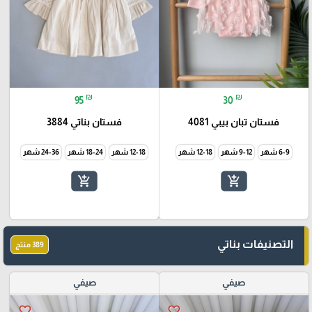
₪
₪
95
30
فستان تبان بيبي 4081
فستان بناتي 3884
6-9 شهر
9-12 شهر
12-18 شهر
12-18 شهر
18-24 شهر
24-36 شهر
add_shopping_cart
add_shopping_cart
التصنيفات بناتي
389 منتج
صيفي
صيفي
favorite_border
favorite_border