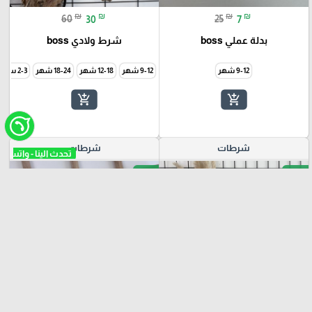
₪
₪
₪
₪
60
30
25
7
بدلة عملي boss
شرط ولادي boss
9-12 شهر
9-12 شهر
12-18 شهر
18-24 شهر
2-3 سنة
add_shopping_cart
add_shopping_cart
شرطات
شرطات
-71%
-73%
favorite_border
favorite_border