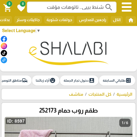
0
0
search
shopping_cart
favorite
home
الكل
راجعين للمدارس
جولفات شتوية
جاكيتات وستر
بدلات 
Select Language
▼
commute
emoji_emotions
account_box
ballot
طلباتي السابقة
دخول تجار الجملة
آراء زبائننا
مناطق التوصيل
الرئيسية
كل المنتجات
مناشف
طقم روب حمام 252173
1 / 6