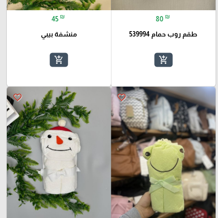
₪
₪
45
80
طقم روب حمام 539994
منشفة بيبي
add_shopping_cart
add_shopping_cart
favorite_border
favorite_border