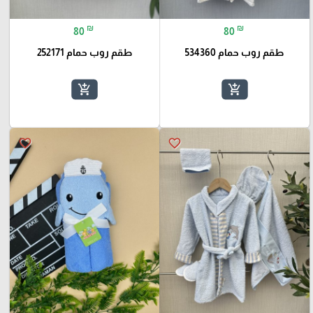
₪
₪
80
80
طقم روب حمام 534360
طقم روب حمام 252171
add_shopping_cart
add_shopping_cart
favorite_border
favorite_border