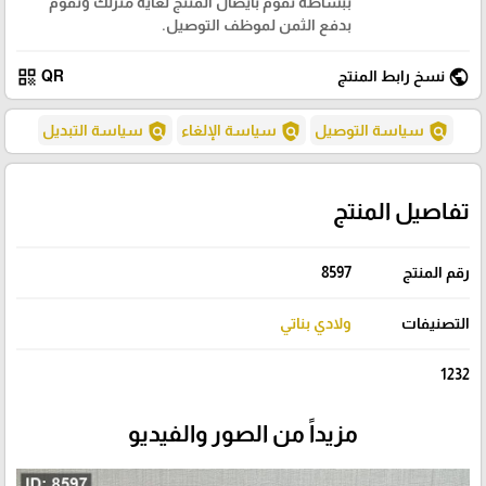
ببساطة نقوم بايصال المنتج لغاية منزلك وتقوم
بدفع الثمن لموظف التوصيل.
qr_code
public
نسخ رابط المنتج
QR
policy
policy
policy
سياسة التوصيل
سياسة الإلغاء
سياسة التبديل
تفاصيل المنتج
رقم المنتج
8597
التصنيفات
ولادي بناتي
1232
مزيداً من الصور والفيديو