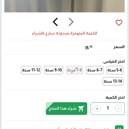
arrow_back_ios
arrow_forward_ios
favorite_border
الكمية المتوفرة محدودة سارع بالشراء
السعر
₪
35
اختر القياس
5-6 سنة
6-7 سنة
7-8 سنة
9-10 سنة
11-12 سنة
13-14 سنة
اختر الكمية
shopping_cart
شراء هذا المنتج
+
-