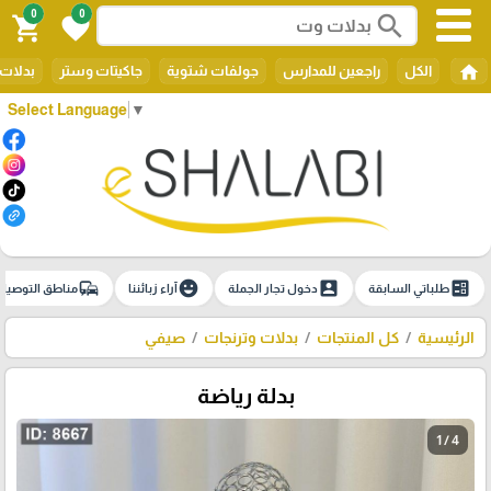
0
0
search
shopping_cart
favorite
home
الكل
راجعين للمدارس
جولفات شتوية
جاكيتات وستر
بدلات 
Select Language
▼
commute
emoji_emotions
account_box
ballot
طلباتي السابقة
دخول تجار الجملة
آراء زبائننا
مناطق التوصيل
الرئيسية
كل المنتجات
بدلات وترنجات
صيفي
بدلة رياضة
1 / 4