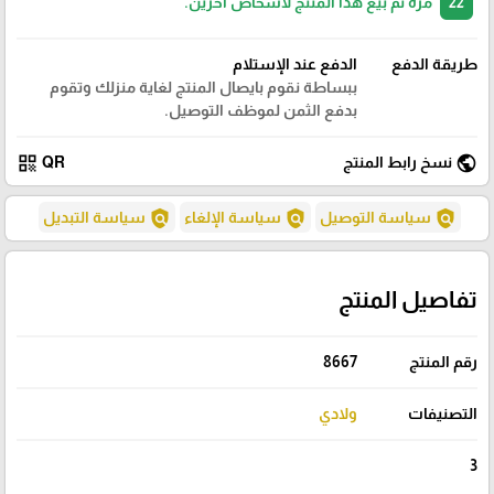
22
مرة تم بيع هذا المنتج لأشخاص آخرين.
طريقة الدفع
الدفع عند الإستلام
ببساطة نقوم بايصال المنتج لغاية منزلك وتقوم
بدفع الثمن لموظف التوصيل.
qr_code
public
نسخ رابط المنتج
QR
policy
policy
policy
سياسة التوصيل
سياسة الإلغاء
سياسة التبديل
تفاصيل المنتج
رقم المنتج
8667
التصنيفات
ولادي
3