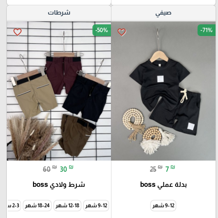
صيفي
شرطات
-50%
-71%
favorite_border
favorite_border
₪
₪
₪
₪
60
30
25
7
بدلة عملي boss
شرط ولادي boss
9-12 شهر
9-12 شهر
12-18 شهر
18-24 شهر
2-3 سنة