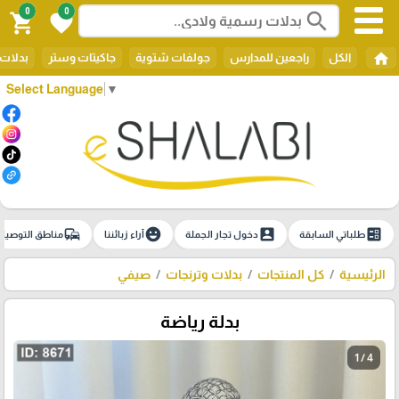
0
0
search
shopping_cart
favorite
home
الكل
راجعين للمدارس
جولفات شتوية
جاكيتات وستر
بدلات 
Select Language
▼
commute
emoji_emotions
account_box
ballot
طلباتي السابقة
دخول تجار الجملة
آراء زبائننا
مناطق التوصيل
الرئيسية
كل المنتجات
بدلات وترنجات
صيفي
بدلة رياضة
1 / 4