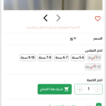
arrow_back_ios
arrow_forward_ios
favorite_border
الكمية المتوفرة محدودة سارع بالشراء
السعر
₪
35
اختر القياس
4-5 سنة
5-6 سنة
6-7 سنة
7-8 سنة
9-10 سنة
11-12 سنة
اختر الكمية
shopping_cart
شراء هذا المنتج
+
-