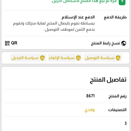
9
مرة تم بيع هذا المنتج لأشخاص آخرين.
طريقة الدفع
الدفع عند الإستلام
ببساطة نقوم بايصال المنتج لغاية منزلك وتقوم
بدفع الثمن لموظف التوصيل.
qr_code
public
نسخ رابط المنتج
QR
policy
policy
policy
سياسة التوصيل
سياسة الإلغاء
سياسة التبديل
تفاصيل المنتج
رقم المنتج
8671
التصنيفات
ولادي
3