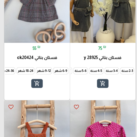
₪
₪
55
75
فستان بناتي y 28925
فستان بناتي ck20424
2-3 سنة
3-4 سنة
5-6 سنة
6-7 سنة
6-9 شهر
9-12 شهر
18-24 شهر
24-36 شهر
add_shopping_cart
add_shopping_cart
favorite_border
favorite_border