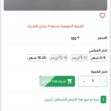
favorite_border
الكمية المتوفرة محدودة سارع بالشراء
السعر
₪
100
اختر القياس
6-9 شهر
9-12 شهر
12-18 شهر
18-24 شهر
اختر الكمية
shopping_cart
شراء هذا المنتج
+
-
2
مرة تم بيع هذا المنتج لأشخاص آخرين.