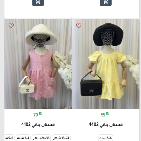
add_shopping_cart
add_shopping_cart
favorite_border
favorite_border
₪
₪
70
55
فستان بناتي 4402
فستان بناتي 4102
5-6 سنة
18-24 شهر
24-36 شهر
3-4 سنة
5-6 سنة