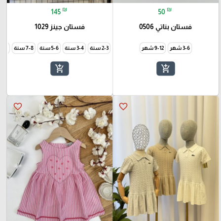
₪
₪
145
50
فستان بناتي 0506
فستان جينز 1029
3-6 شهر
9-12 شهر
2-3 سنة
3-4 سنة
5-6 سنة
7-8 سنة
9-10 سن
add_shopping_cart
add_shopping_cart
favorite_border
favorite_border