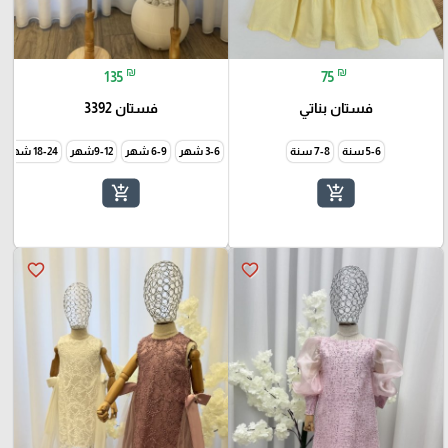
₪
₪
135
75
فستان بناتي
فستان 3392
5-6 سنة
7-8 سنة
3-6 شهر
6-9 شهر
9-12شهر
18-24 شهر
add_shopping_cart
add_shopping_cart
favorite_border
favorite_border