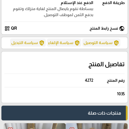
طريقة الدفع
الدفع عند الإستلام
ببساطة نقوم بايصال المنتج لغاية منزلك وتقوم
بدفع الثمن لموظف التوصيل.
qr_code
public
نسخ رابط المنتج
QR
policy
policy
policy
سياسة التوصيل
سياسة الإلغاء
سياسة التبديل
تفاصيل المنتج
رقم المنتج
4272
1035
منتجات ذات صلة