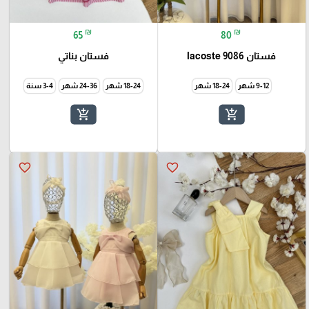
₪
₪
65
80
فستان lacoste 9086
فستان بناتي
9-12 شهر
18-24 شهر
18-24 شهر
24-36 شهر
3-4 سنة
add_shopping_cart
add_shopping_cart
favorite_border
favorite_border