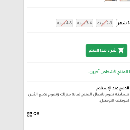
هر
2-3 سنة
3-4 سنة
4-5 سنة
shopping_cart
شراء هذا المنتج
ا المنتج لأشخاص آخرين.
الدفع عند الإستلام
ببساطة نقوم بايصال المنتج لغاية منزلك وتقوم بدفع الثمن
لموظف التوصيل.
بيج فاتح
qr_code
QR