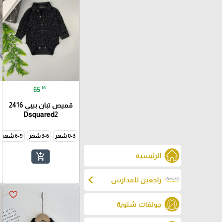
₪
65
قميص تبان بيبي 2416
Dsquared2
0-3 شهر
3-6 شهر
6-9 شهر
add_shopping_cart
الرئيسية
chevron_left
راجعين للمدارس
favorite_border
جولفات شتوية