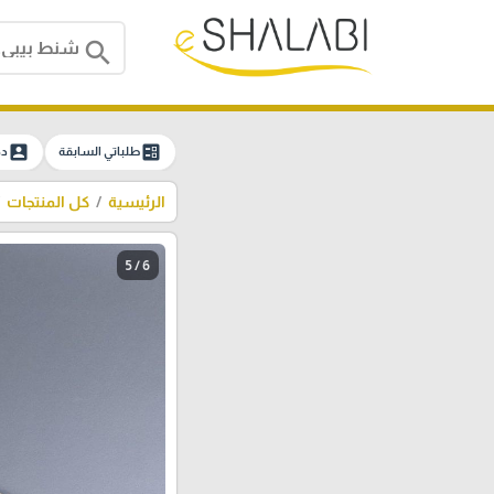
search
account_box
ballot
طلباتي السابقة
دخ
الرئيسية
كل المنتجات
5 / 6