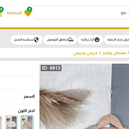
0
0
g_cart
favorite
المفضلة
security
commute
emoji_emotions
ول تجار الجملة
آراء زبائننا
مناطق التوصيل
سياسة المتجر
قمصان وبلايز
خريفي وربيعي
السعر
اختر اللون