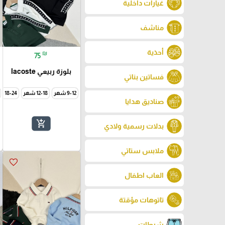
غيارات داخلية
مناشف
أحذية
₪
75
بلوزة ربيعي lacoste
فساتين بناتي
9-12 شهر
12-18 شهر
18-24 شهر
صناديق هدايا
add_shopping_cart
بدلات رسمية ولادي
ملابس ستاتي
favorite_border
العاب اطفال
تاتوهات مؤقتة
شرطات