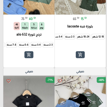
₪
₪
₪
₪
75
40
65
15
44
1
5
6
بلوزة قبه lacoste
يوم
ساعة
دقيقة
ثانية
ترنج تنورة alo 632
12-18 شهر
18-24 شهر
2-3 سنة
3-4 سنة
5-6 سنة
2-3 سنة
3-4 سنة
5-6 سنة
7-8 سنة
9-10 سن
add_shopping_cart
add_shopping_cart
صيفي
صيفي
-71%
-46%
favorite_border
favorite_border