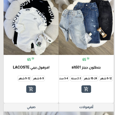
₪
₪
65
65
بنطلون جينز sh501
افرهول بيبي LACOSTE
9-12 شهر
18-24 شهر
3-4 سنة
6-9 شهر
9-12 شهر
add_shopping_cart
add_shopping_cart
أفرهولات
صيفي