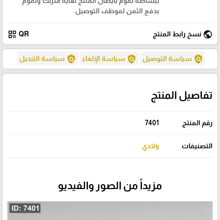
ببساطة نقوم بايصال المنتج لغاية منزلك وتقوم
بدفع الثمن لموظف التوصيل.
qr_code
public
نسخ رابط المنتج
QR
policy
policy
policy
سياسة التوصيل
سياسة الإلغاء
سياسة التبديل
تفاصيل المنتج
رقم المنتج
7401
التصنيفات
ولادي
مزيداً من الصور والفيديو