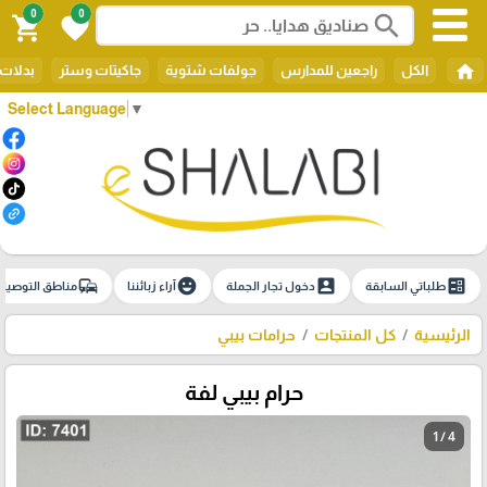
0
0
search
shopping_cart
favorite
home
الكل
راجعين للمدارس
جولفات شتوية
جاكيتات وستر
بدلات 
Select Language
▼
commute
emoji_emotions
account_box
ballot
طلباتي السابقة
دخول تجار الجملة
آراء زبائننا
مناطق التوصيل
الرئيسية
كل المنتجات
حرامات بيبي
حرام بيبي لفة
1 / 4