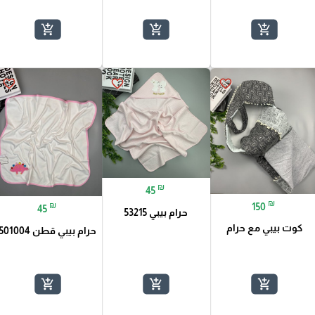
add_shopping_cart
add_shopping_cart
add_shopping_cart
favorite_border
favorite_border
favorite_border
₪
45
₪
₪
150
45
حرام بيبي 53215
كوت بيبي مع حرام
حرام بيبي قطن 501004
add_shopping_cart
add_shopping_cart
add_shopping_cart