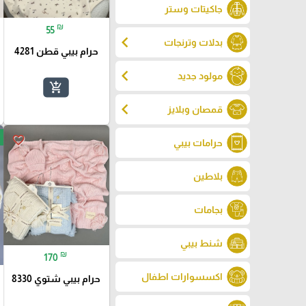
جاكيتات وستر
₪
55
chevron_left
بدلات وترنجات
حرام بيبي قطن 4281
chevron_left
مولود جديد
add_shopping_cart
chevron_left
قمصان وبلايز
favorite_border
حرامات بيبي
بلاطين
بجامات
شنط بيبي
₪
170
اكسسوارات اطفال
حرام بيبي شتوي 8330