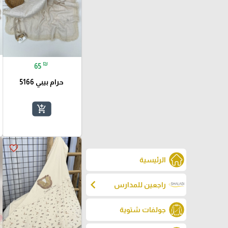
₪
65
حرام بيبي 5166
add_shopping_cart
favorite_border
الرئيسية
chevron_left
راجعين للمدارس
جولفات شتوية