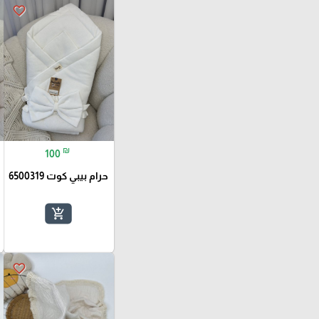
favorite_border
₪
100
حرام بيبي كوت 6500319
add_shopping_cart
favorite_border