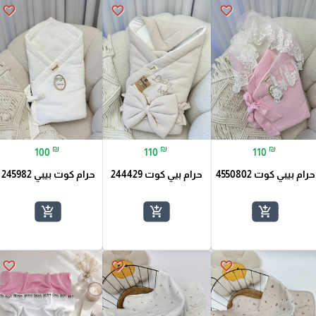
favorite_border
favorite_border
favorite_border
₪
₪
₪
100
110
110
حرام بيبي كوت 4550802
حرام بيي كوت 244429
حرام كوت بيبي 245982
add_shopping_cart
add_shopping_cart
add_shopping_cart
favorite_border
favorite_border
favorite_border