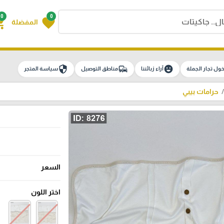
0
0
g_cart
favorite
المفضلة
security
commute
emoji_emotions
ول تجار الجملة
آراء زبائننا
مناطق التوصيل
سياسة المتجر
حرامات بيبي
السعر
اختر اللون