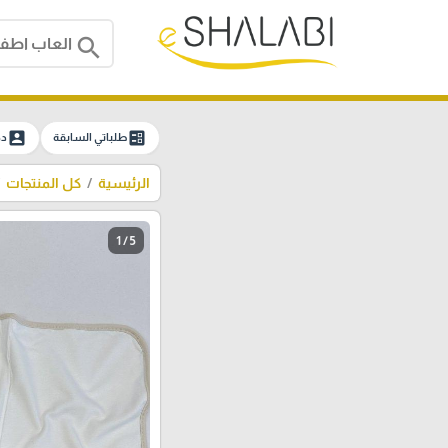
search
account_box
ballot
طلباتي السابقة
دخ
الرئيسية
كل المنتجات
1 / 5