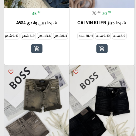
₪
₪
₪
45
70
20
شرط جينز CALVIN KLIEN
شرط بيبي ولادي A584
8-9 سنة
9-10 سنة
10-11 سنة
0-3 شهر
3-6 شهر
6-9 شهر
9-12 شهر
add_shopping_cart
add_shopping_cart
favorite_border
favorite_border