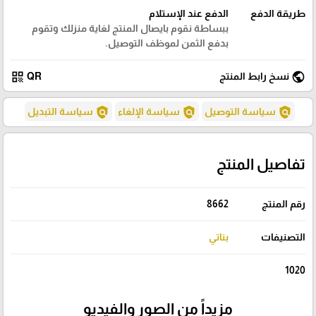
طريقة الدفع
الدفع عند الإستلام
ببساطة نقوم بايصال المنتج لغاية منزلك وتقوم
بدفع الثمن لموظف التوصيل.
qr_code
public
نسخ رابط المنتج
QR
policy
policy
policy
سياسة التوصيل
سياسة الإلغاء
سياسة التبديل
تفاصيل المنتج
رقم المنتج
8662
التصنيفات
بناتي
1020
مزيداً من الصور والفيديو