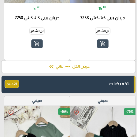
₪
₪
5
15
جربان بيبي كشكش 7238
جربان بيبي كشكش 7250
6_0 شهر
0_6 شهر
add_shopping_cart
add_shopping_cart
keyboard_double_arrow_left
more_horiz
عرض الكل
بناتي
تخفيضات
21 منتج
صيفي
صيفي
-46%
-76%
favorite_border
favorite_border