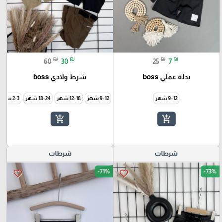
₪
₪
₪
₪
60
30
25
7
بدلة عملي boss
شرط ولادي boss
9-12 شهر
9-12 شهر
12-18 شهر
18-24 شهر
2-3 سنة
add_shopping_cart
add_shopping_cart
شرطات
شرطات
-71%
-73%
favorite_border
favorite_border