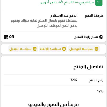
18
مرة تم بيع هذا المنتج لأشخاص آخرين.
طريقة الدفع
الدفع عند الإستلام
ببساطة نقوم بايصال المنتج لغاية منزلك وتقوم
بدفع الثمن لموظف التوصيل.
qr_code
public
نسخ رابط المنتج
QR
policy
policy
policy
سياسة التوصيل
سياسة الإلغاء
سياسة التبديل
تفاصيل المنتج
رقم المنتج
7207
1213
مزيداً من الصور والفيديو