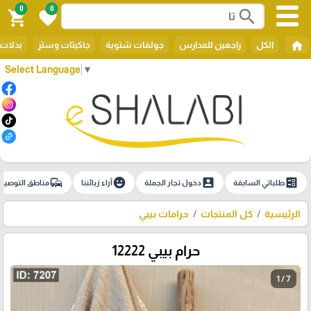
0
0
search
shopping_cart
favorite
home
الكل
راجعين للمدارس
جولفات شتوية
جاكيتات وستر
بدلات 
Select Language
▼
commute
emoji_emotions
account_box
ballot
طلباتي السابقة
دخول تجار الجملة
آراء زبائننا
مناطق التوصيل
الرئيسية
كل المنتجات
حرامات بيبي
حرام بيبي 12222
1 / 7