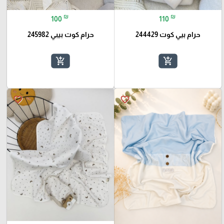
₪
₪
100
110
حرام بيي كوت 244429
حرام كوت بيبي 245982
add_shopping_cart
add_shopping_cart
favorite_border
favorite_border